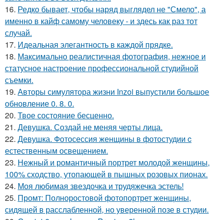
16.
Редко бывает, чтобы наряд выглядел не "Смело", а
именно в кайф самому человеку - и здесь как раз тот
случай.
17.
Идеальная элегантность в каждой прядке.
18.
Максимально реалистичная фотография, нежное и
статусное настроение профессиональной студийной
съемки.
19.
Авторы симулятора жизни Inzoi выпустили большое
обновление 0. 8. 0.
20.
Твое состояние бесценно.
21.
Девушка. Создай не меняя черты лица.
22.
Девушка. Фотосессия женщины в фотостудии c
естественным освещением.
23.
Нежный и романтичный портрет молодой женщины,
100% сходство, утопающей в пышных розовых пионах.
24.
Моя любимая звездочка и трудяжечка эстель!
25.
Промт: Полноростовой фотопортрет женщины,
сидящей в расслабленной, но уверенной позе в студии.