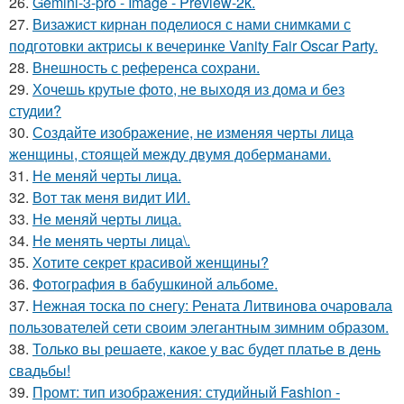
26.
Gemini-3-pro - Image - Preview-2k.
27.
Визажист кирнан поделиося с нами снимками с
подготовки актрисы к вечеринке Vanity Fair Oscar Party.
28.
Внешность с референса сохрани.
29.
Хочешь крутые фото, не выходя из дома и без
студии?
30.
Создайте изображение, не изменяя черты лица
женщины, стоящей между двумя доберманами.
31.
Не меняй черты лица.
32.
Вот так меня видит ИИ.
33.
Не меняй черты лица.
34.
Не менять черты лица\.
35.
Хотите секрет красивой женщины?
36.
Фотография в бабушкиной альбоме.
37.
Нежная тоска по снегу: Рената Литвинова очаровала
пользователей сети своим элегантным зимним образом.
38.
Только вы решаете, какое у вас будет платье в день
свадьбы!
39.
Промт: тип изображения: студийный Fashion -