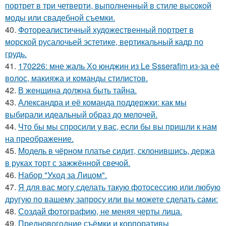
портрет в три четверти, выполненный в стиле высокой
моды или свадебной съемки.
40.
Фотореалистичный художественный портрет в
морской русалочьей эстетике, вертикальный кадр по
грудь.
41.
170226: мне жаль Хо юнджин из Le Ssserafim из-за её
волос, макияжа и команды стилистов.
42.
В женщина должна быть тайна.
43.
Александра и её команда поддержки: как мы
выбирали идеальный образ до мелочей.
44.
Что бы мы спросили у вас, если бы вы пришли к нам
на преображение.
45.
Модель в чёрном платье сидит, склонившись, держа
в руках торт с зажжённой свечой.
46.
Набор "Уход за Лицом".
47.
Я для вас могу сделать такую фотосессию или любую
другую по вашему запросу или вы можете сделать сами:
48.
Создай фотографию, не меняя черты лица.
49.
Предновогодние съёмки и корпоративы