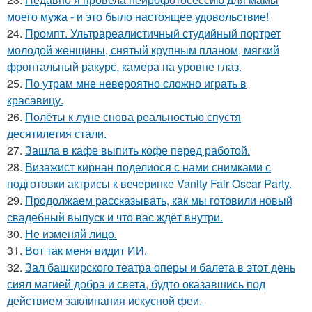
моего мужа - и это было настоящее удовольствие!
24.
Промпт. Ультрареалистичный студийный портрет
молодой женщины, снятый крупным планом, мягкий
фронтальный ракурс, камера на уровне глаз.
25.
По утрам мне невероятно сложно играть в
красавицу.
26.
Полёты к луне снова реальностью спустя
десятилетия стали.
27.
Зашла в кафе выпить кофе перед работой.
28.
Визажист кирнан поделиося с нами снимками с
подготовки актрисы к вечеринке Vanity Fair Oscar Party.
29.
Продолжаем рассказывать, как мы готовили новый
свадебный выпуск и что вас ждёт внутри.
30.
Не изменяй лицо.
31.
Вот так меня видит ИИ.
32.
Зал башкирского театра оперы и балета в этот день
сиял магией добра и света, будто оказавшись под
действием заклинания искусной феи.