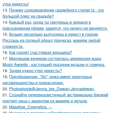
утра невесты!
13.
Почему сопровождение свадебного стилиста - это
большой плюс на свадьбе?
14.
Каждый раз, когда ты смотришь в зеркало в
повседневном облике, кажется, что ничего не меняется.
15.
Возьму несколько выпускниц и невест в городе
Россошь на полный образ) прическа, макияж любой
сложности.
16.
Как пахнет счастливая женщина?
17.
Минувшим вечером состоялась церемония жара
Music Awards - настоящий праздник музыки и гламура.
18.
Зачем нужно утро невесты?
19.
Преображение. "До": кожа имеет некоторые
несовершенства и покраснения.
20.
Photoshoots@Jenna_lee_Dewan Jennadewan.
21.
Создайте гиперреалистичный экстремально близкий
портрет лица с акцентом на макияж и детали.
22.
Masstige_Cosmetics. --.
23.
Недавно я провела нейрофотосессию для мамы