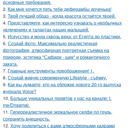
основные требования.
2.
Как мне хочется петь тебе деферамбы доченька!
3.
Твой лучший образ - когда красота остаётся твоей.
4.
Представляете, как интересно узнавать о необычных
увлечениях и талантах наших малышей.
5.
Искусство и мода сквозь века: от Египта до пластики.
6.
Создай фото. Максимально реалистичная
фотография, атмосферная портретная съемка на
природе, эстетика "Сафари - шик" и романтичного
заката.
7.
Главные инструменты преображения! 1.
8.
Создай живую современную Lifestyle - съёмку.
9.
Как вы думаете, кто на обложке нового 20-го выпуска
журнала Voice?
10.
Больше уникальных промтов у нас на канале: t.
me/Dnsamai.
11.
Гиперреалистичное зеркальное селфи по грудь,
сохранить внешность.
12.
Хочу поделиться с вами атмосферными кадрами