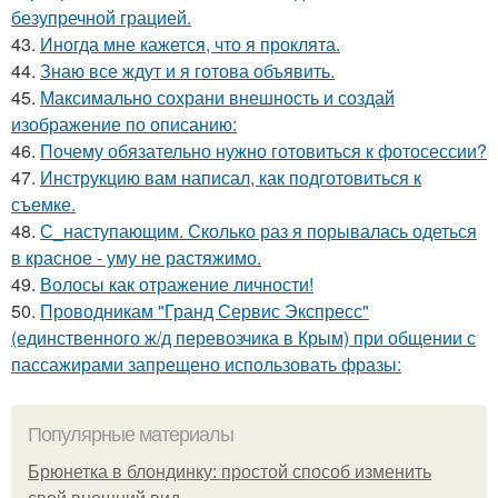
безупречной грацией.
43.
Иногда мне кажется, что я проклята.
44.
Знаю все ждут и я готова объявить.
45.
Максимально сохрани внешность и создай
изображение по описанию:
46.
Почему обязательно нужно готовиться к фотосессии?
47.
Инструкцию вам написал, как подготовиться к
съемке.
48.
С_наступающим. Сколько раз я порывалась одеться
в красное - уму не растяжимо.
49.
Волосы как отражение личности!
50.
Проводникам "Гранд Сервис Экспресс"
(единственного ж/д перевозчика в Крым) при общении с
пассажирами запрещено использовать фразы:
Популярные материалы
Брюнетка в блондинку: простой способ изменить