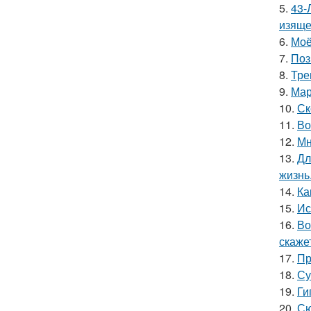
5.
43-
изяще
6.
Моё
7.
Поз
8.
Тре
9.
Мар
10.
Ск
11.
Во
12.
Мн
13.
Дл
жизнь
14.
Ка
15.
Ис
16.
Во
скаже
17.
Пр
18.
Су
19.
Ги
20.
Сю