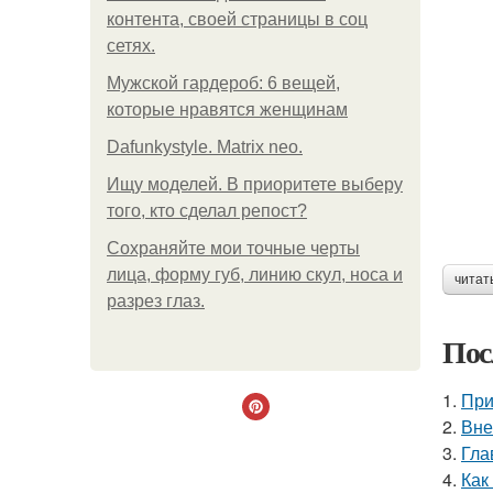
контента, своей страницы в соц
сетях.
Мужской гардероб: 6 вещей,
которые нравятся женщинам
Dafunkystyle. Matrix neo.
Ищу моделей. В приоритете выберу
того, кто сделал репост?
Сохраняйте мои точные черты
лица, форму губ, линию скул, носа и
читат
разрез глаз.
Пос
1.
При
2.
Вне
3.
Гла
4.
Как