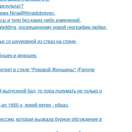
результат?
ews Nina@Ninadobrevsn.
осы и тело без каких-либо изменений.
 Wedding, посвященному новой географии любви.
 со шнуровкой из страз на спине,
бушек и дедушек.
портрет в стиле "Роковой Женщины" (Femme
выпускной бал, то пора подумать не только о
п 1950-х, яркий ретро - образ.
сессию, которая вызвала бурное обсуждение в