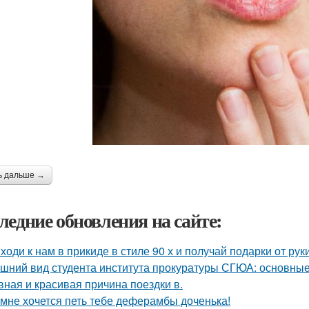
ь дальше →
ледние обновления на сайте:
ходи к нам в прикиде в стиле 90 х и получай подарки от рук
шний вид студента института прокуратуры СГЮА: основные
вная и красивая причина поездки в.
 мне хочется петь тебе деферамбы доченька!