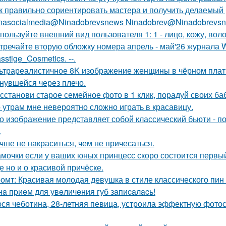
к правильно сориентировать мастера и получить делаемый 
nasocialmedia@Ninadobrevsnews Ninadobrev@Ninadobrevsn
пользуйте внешний вид пользователя 1: 1 - лицо, кожу, вол
тречайте вторую обложку номера апрель - май'26 журнала
sstige_Cosmetics. --.
ьтрареалистичное 8K изображение женщины в чёрном платье
нувшейся через плечо.
сстанови старое семейное фото в 1 клик, порадуй своих ба
 утрам мне невероятно сложно играть в красавицу.
о изображение представляет собой классический бьюти - 
.
чше не накраситься, чем не причесаться.
мочки если у ваших юных принцесс скоро состоится первый 
е но и о красивой причёске.
омт: Красивая молодая девушка в стиле классического пин -а
нa пpиeм для увeличeния губ зaпиcaлacь!
ся чеботина, 28-летняя певица, устроила эффектную фото