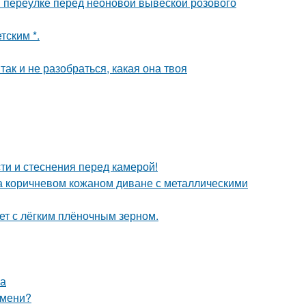
 переулке перед неоновой вывеской розового
тским *.
так и не разобраться, какая она твоя
ти и стеснения перед камерой!
 коричневом кожаном диване с металлическими
т с лёгким плёночным зерном.
на
емени?