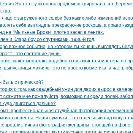
Летняя Энн хэтэуэй вновь продемонстрировала, что береме
ство.
 лицо с загруженного селфи без каких-либо изменений испо
волять себе выглядеть прекрасно-не роскошь, а право каж
нд на "Мыльные Брови" плотно засел в лентах.
лен и Клара боу со спутниками, 1930-й год.
оро важное событие, на котором ты хочешь выглядеть безу
зраст - это состояние души.
огие знают меня как свадебного визажиста и мастера по пр
я выпускницы макияж - это не просто косметика, а часть об
.
к быть с прической?
тория о том, как свадебный ужин для двоих вырос в камерн
т скажите мне пожалуйста, возможно ли среди полей, забо
т куда двигаться дальше?
омт: профессиональная студийная фотография беременной
мочка невесты. Наши сумочки - это отдельный вид искусств
перреалистичная фотография женщины, стоящей на фоне го
жет: героиня подносит ко рту кусочек торта на фоне размы