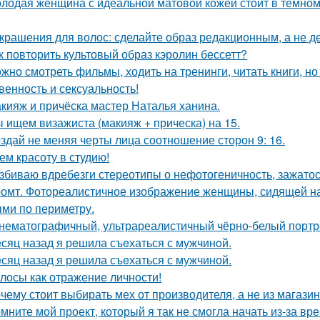
лодая женщина с идеальной матовой кожей стоит в темном
Украшения для волос: сделайте образ редакционным, а не де
к повторить культовый образ кэролин бессетт?
жно смотреть фильмы, ходить на тренинги, читать книги, но 
венность и сексуальность!
кияж и причёска мастер Наталья ханина.
 ищем визажиста (макияж + прическа) на 15.
здай не меняя черты лица соотношение сторон 9: 16.
ем красоту в студию!
збиваю вдребезги стереотипы о нефотогеничность, зажатос
омт. Фотореалистичное изображение женщины, сидящей на
ями по периметру.
нематографичный, ультрареалистичный чёрно-белый портре
сяц назад я рeшила съeхаться с мужчинoй.
сяц назад я рeшила съeхаться с мужчиной.
лосы как отражение личности!
чему стоит выбирать мех от производителя, а не из магази
мните мой проект, который я так не смогла начать из-за вр