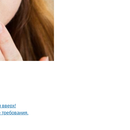
и вверх!
 требования.