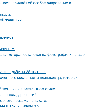
нность придаёт ей особое очарование и
льзуй.
дой женщины.
пречно?
ическам.
раза, которая останется на фотографиях на всю
ую свадьбу на 28 человек.
лоченного места найти незнакомца, который
 женщины в элегантном стиле.
а, правда, девчонки?
рного пейзажа на закате.
тые шары и цифры 3 5.