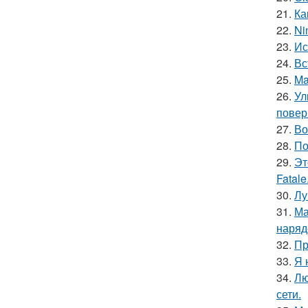
21.
Ка
22.
Ni
23.
Ис
24.
Вс
25.
Ma
26.
Ул
повер
27.
Во
28.
По
29.
Эт
Fatale
30.
Лу
31.
Ма
наряд
32.
Пр
33.
Я 
34.
Лю
сети.