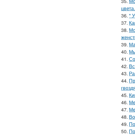
35.
Мо
цвета.
36.
* 
37.
Ка
38.
Мо
женст
39.
Ма
40.
Мы
41.
Со
42.
Вс
43.
Ра
44.
Пр
гвозд
45.
Ки
46.
Мe
47.
Мe
48.
Во
49.
По
50.
По