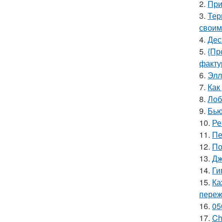
2.
При
3.
Тер
своим
4.
Дес
5.
{Пр
факту
6.
Элл
7.
Как
8.
Лоб
9.
Бью
10.
Ре
11.
Пе
12.
По
13.
Дж
14.
Ги
15.
Ка
пережи
16.
05
17.
Ch