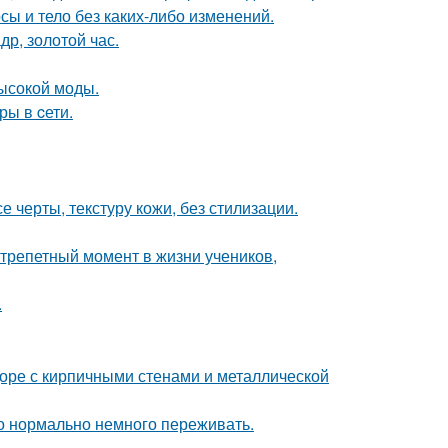
осы и тело без каких-либо изменений.
др, золотой час.
высокой моды.
ры в cети.
 черты, текстуру кожи, без стилизации.
трепетный момент в жизни учеников,
.
доре с кирпичными стенами и металлической
это нормально немного переживать.