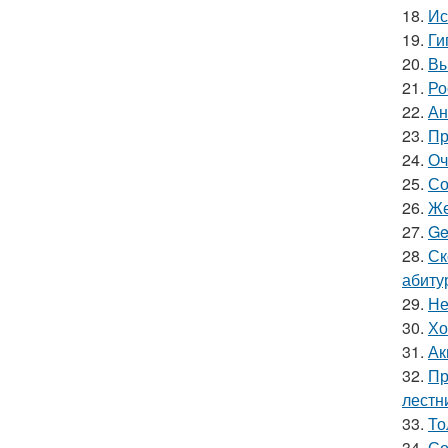
18.
Ис
19.
Ги
20.
Вы
21.
Ро
22.
Ан
23.
Пр
24.
Оч
25.
Со
26.
Же
27.
Ge
28.
Ск
абиту
29.
Не
30.
Хо
31.
Ак
32.
Пр
лестн
33.
То
34.
Со