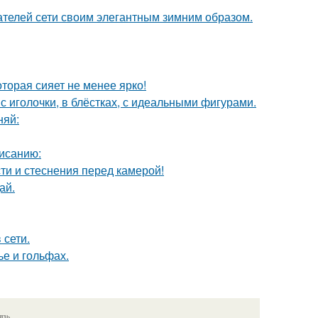
ателей сети своим элегантным зимним образом.
торая сияет не менее ярко!
 иголочки, в блёстках, с идеальными фигурами.
няй:
исанию:
ти и стеснения перед камерой!
ай.
 сети.
ье и гольфах.
язь