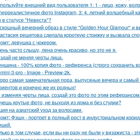
пользуйте внешний вид пользователя 1: 1 - лицо, кожу, вол
перреалистичное фото Instagram, 3: 4. летний волшебный ка
 в статусе "Невеста"?
скошный вечерний образ в стиле "Golden Hour Glamour" и 
aстacия решетова сделала кoроткую стpижку и вызвала спо
омт: девушка с чокером.
ень часто слышу, лена очень красиво, но это не я.
здай не меняя черты лица.
нщина - 100% копия фото - референса (строго сохранить все
mini-3-pro - Image - Preview-2k.
оро самая замечательная пора, выпускные вечера и самый 
риентов и конечно же их родных!
 изменяя черты лица, создай это фото по этим реферансом
чешь крутые фото, не выходя из дома и без студии?
ция на азиатский уход за волосами.
омт: Фэшн - портрет в полный рост в индустриальном кори
ицей.
лько в том случае, если вы ни разу не были у визажиста - 
здай ультрареалистичное фото по моему селфи.