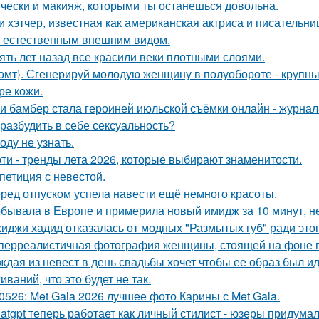
чески и макияж, которыми ты останешься довольна.
и хэтчер, известная как американская актриса и писательн
 естественным внешним видом.
ять лет назад все красили веки плотными слоями.
омт}. Сгенерируй молодую женщину в полуобороте - крупны
ре кожи.
и бамбер стала героиней июльской съёмки онлайн - журнала 
 разбудить в себе сексуальность?
оду не узнать.
ти - тренды лета 2026, которые выбирают знаменитости.
петиция с невестой.
ред отпуском успела навести ещё немного красоты.
бывала в Европе и примерила новый имидж за 10 минут, не
иджи хадид отказалась от модных "Размытых губ" ради этог
перреалистичная фотография женщины, стоящей на фоне го
ждая из невест в день свадьбы хочет чтобы ее образ был и
ваний, что это будет не так.
0526: Met Gala 2026 лучшее фото Карины с Met Gala.
atgpt теперь работает как личный стилист - юзеры придумал