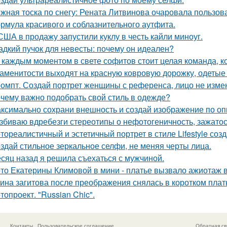
жная тоска по снегу: Рената Литвинова очаровала пользов
рмула красивого и соблазнительного аутфита.
США в продажу запустили куклу в честь кайли миноуг.
адкий пучок для невесты: почему он идеален?
 каждым моментом в свете софитов стоит целая команда, ко
аменитости выходят на красную ковровую дорожку, одетые с
омпт. Создай портрет женщины с референса, лицо не изме
чему важно подобрать свой стиль в одежде?
ксимально сохрани внешность и создай изображение по оп
збиваю вдребезги стереотипы о нефотогеничность, зажатос
тореалистичный и эстетичный портрет в стиле Lifestyle созд
здай стильное зеркальное селфи, не меняя черты лица.
сяц назад я решила съехаться с мужчиной.
то Екатерины Климовой в мини - платье вызвало ажиотаж в
ина загитова после преображения снялась в коротком плат
топроект. "Russian Chic".
Контакты
Пользовательское соглашение
Обратная св