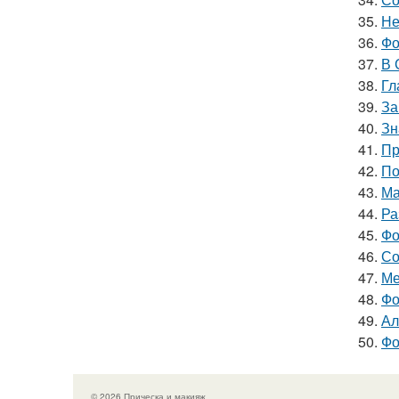
35.
Не
36.
Фо
37.
В 
38.
Гл
39.
За
40.
Зн
41.
Пр
42.
По
43.
Ма
44.
Ра
45.
Фо
46.
Со
47.
Ме
48.
Фо
49.
Ал
50.
Фо
© 2026 Прическа и макияж