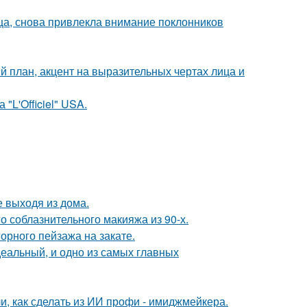
ица, снова привлекла внимание поклонников
й план, акцент на выразительных чертах лица и
"L'Officiel" USA.
 выходя из дома.
о соблазнительного макияжа из 90-х.
рного пейзажа на закате.
деальный, и одно из самых главных
и, как сделать из ИИ профи - имиджмейкера.