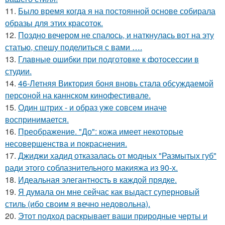
11.
Было время когда я на постоянной основе собирала
образы для этих красоток.
12.
Поздно вечером не спалось, и наткнулась вот на эту
статью, спешу поделиться с вами ….
13.
Главные ошибки при подготовке к фотосессии в
студии.
14.
46-Летняя Виктория боня вновь стала обсуждаемой
персоной на каннском кинофестивале.
15.
Один штрих - и образ уже совсем иначе
воспринимается.
16.
Преображение. "До": кожа имеет некоторые
несовершенства и покраснения.
17.
Джиджи хадид отказалась от модных "Размытых губ"
ради этого соблазнительного макияжа из 90-х.
18.
Идеальная элегантность в каждой прядке.
19.
Я думала он мне сейчас как выдаст суперновый
стиль (ибо своим я вечно недовольна).
20.
Этот подход раскрывает ваши природные черты и