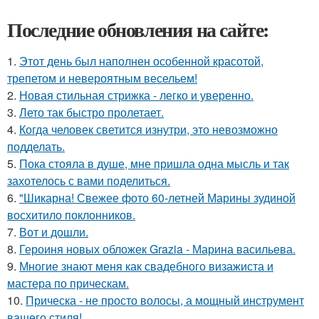
Последние обновления на сайте:
1.
Этот день был наполнен особенной красотой,
трепетом и невероятным весельем!
2.
Новая стильная стрижка - легко и уверенно.
3.
Лето так быстро пролетает.
4.
Когда человек светится изнутри, это невозможно
подделать.
5.
Пока стояла в душе, мне пришла одна мысль и так
захотелось с вами поделиться.
6.
"Шикарна! Свежее фото 60-летней Марины зудиной
восхитило поклонников.
7.
Вот и дошли.
8.
Героиня новых обложек Grazia - Марина васильева.
9.
Многие знают меня как свадебного визажиста и
мастера по прическам.
10.
Прическа - не просто волосы, а мощный инструмент
вашего стиля!