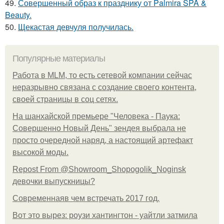
49.
Совершенный образ к празднику от Palmira SPA &
Beauty.
50.
Щекастая девчуля получилась.
Популярные материалы
Работа в MLM, то есть сетевой компании сейчас
неразрывно связана с создание своего контента,
своей страницы в соц сетях.
На шанхайской премьере "Человека - Паука:
Совершенно Новый День" зендея выбрала не
просто очередной наряд, а настоящий артефакт
высокой моды.
Repost From @Showroom_Shopogolik_Noginsk
девочки выпускницы?
Современнаяв чем встречать 2017 год.
Вот это вырез: роузи хантингтон - уайтли затмила