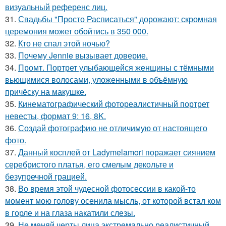
визуальный референс лиц.
31.
Свадьбы "Просто Расписаться" дорожают: скромная
церемония может обойтись в 350 000.
32.
Кто не спал этой ночью?
33.
Почему Jennie вызывает доверие.
34.
Промт. Портрет улыбающейся женщины с тёмными
вьющимися волосами, уложенными в объёмную
причёску на макушке.
35.
Кинематографический фотореалистичный портрет
невесты, формат 9: 16, 8K.
36.
Создай фотографию не отличимую от настоящего
фото.
37.
Данный косплей от Ladymelamori поражает сиянием
серебристого платья, его смелым декольте и
безупречной грацией.
38.
Во время этой чудесной фотосессии в какой-то
момент мою голову осенила мысль, от которой встал ком
в горле и на глаза накатили слезы.
39.
Не меняй черты лица экстремально реалистичный