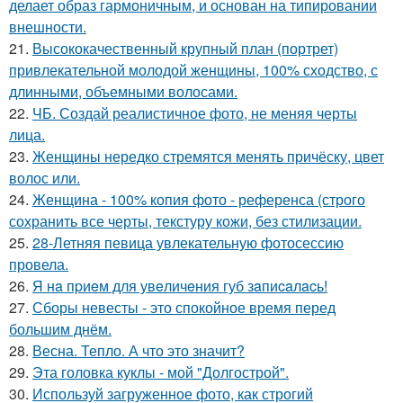
делает образ гармоничным, и основан на типировании
внешности.
21.
Высококачественный крупный план (портрет)
привлекательной молодой женщины, 100% сходство, с
длинными, объемными волосами.
22.
ЧБ. Создай реалистичное фото, не меняя черты
лица.
23.
Женщины нередко стремятся менять причёску, цвет
волос или.
24.
Женщина - 100% копия фото - референса (строго
сохранить все черты, текстуру кожи, без стилизации.
25.
28-Летняя певица увлекательную фотосессию
провела.
26.
Я нa пpиeм для увeличeния губ зaпиcaлacь!
27.
Сборы невесты - это спокойное время перед
большим днём.
28.
Весна. Тепло. А что это значит?
29.
Эта головка куклы - мой "Долгострой".
30.
Используй загруженное фото, как строгий