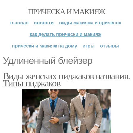
ПРИЧЕСКА И МАКИЯЖ
главная
новости
виды макияжа и причесок
как делать прически и макияж
прически и макияж на дому
игры
отзывы
Удлиненный блейзер
Виды женских пиджаков названия.
Типы пиджаков