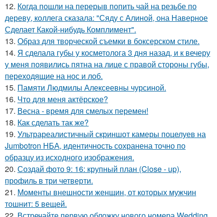
12.
Когда пошли на перерыв попить чай на резьбе по
дереву, коллега сказала: "Сяду с Алиной, она Наверное
Сделает Какой-нибудь Комплимент".
13.
Образ для творческой съемки в боксерском стиле.
14.
Я сделала губы у косметолога 3 дня назад, и к вечеру
у меня появились пятна на лице с правой стороны губы,
переходящие на нос и лоб.
15.
Памяти Людмилы Алексеевны чурсиной.
16.
Что для меня актёрское?
17.
Весна - время для смелых перемен!
18.
Как сделать так же?
19.
Ультрареалистичный скриншот камеры поцелуев на
Jumbotron НБА, идентичность сохранена точно по
образцу из исходного изображения.
20.
Создай фото 9: 16: крупный план (Close - up),
профиль в три четверти.
21.
Моменты внешности женщин, от которых мужчин
тошнит: 5 вещей.
22.
Встречайте первую обложку нового номера Wedding