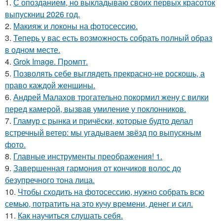
1.
С опозданием, но выкладываю своих первых красоток
выпускниц 2026 год.
2.
Макияж и локоны на фотосессию.
3.
Теперь у вас есть возможность собрать полный образ
в одном месте.
4.
Grok Image. Промпт.
5.
Позволять себе выглядеть прекрасно-не роскошь, а
право каждой женщины.
6.
Андрей Малахов трогательно покормил жену с вилки
перед камерой, вызвав умиление у поклонников.
7.
Гламур с рынка и причёски, которые будто делал
встречный ветер: мы угадываем звёзд по выпускным
фото.
8.
Главные инструменты преображения! 1.
9.
Завершенная гармония от кончиков волос до
безупречного тона лица.
10.
Чтобы сходить на фотосессию, нужно собрать всю
семью, потратить на это кучу времени, денег и сил.
11.
Как научиться слушать себя.