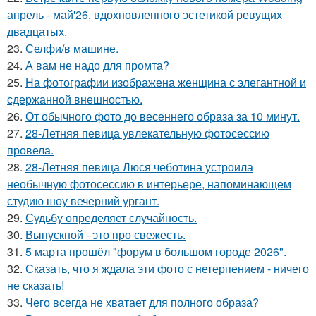
апрель - май'26, вдохновленного эстетикой ревущих
двадцатых.
23.
Селфи/в машине.
24.
А вам не надо для промта?
25.
На фотографии изображена женщина с элегантной и
сдержанной внешностью.
26.
От обычного фото до весеннего образа за 10 минут.
27.
28-Летняя певица увлекательную фотосессию
провела.
28.
28-Летняя певица Люся чеботина устроила
необычную фотосессию в интерьере, напоминающем
студию шоу вечерний ургант.
29.
Судьбу определяет случайность.
30.
Выпускной - это про свежесть.
31.
5 марта прошёл "форум в большом городе 2026".
32.
Сказать, что я ждала эти фото с нетерпением - ничего
не сказать!
33.
Чего всегда не хватает для полного образа?