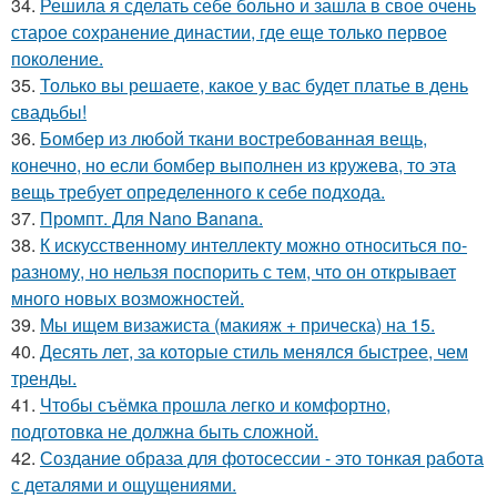
34.
Решила я сделать себе больно и зашла в свое очень
старое сохранение династии, где еще только первое
поколение.
35.
Только вы решаете, какое у вас будет платье в день
свадьбы!
36.
Бомбер из любой ткани востребованная вещь,
конечно, но если бомбер выполнен из кружева, то эта
вещь требует определенного к себе подхода.
37.
Промпт. Для Nano Banana.
38.
К искусственному интеллекту можно относиться по-
разному, но нельзя поспорить с тем, что он открывает
много новых возможностей.
39.
Мы ищем визажиста (макияж + прическа) на 15.
40.
Десять лет, за которые стиль менялся быстрее, чем
тренды.
41.
Чтобы съёмка прошла легко и комфортно,
подготовка не должна быть сложной.
42.
Создание образа для фотосессии - это тонкая работа
с деталями и ощущениями.