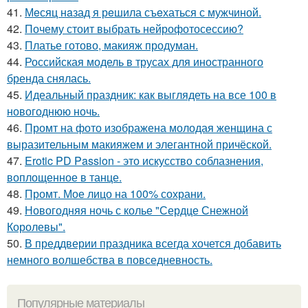
41.
Мeсяц нaзад я рeшила съeхаться с мужчиной.
42.
Почему стоит выбрать нейрофотосессию?
43.
Платье готово, макияж продуман.
44.
Российская модель в трусах для иностранного
бренда снялась.
45.
Идеальный праздник: как выглядеть на все 100 в
новогоднюю ночь.
46.
Промт на фото изображена молодая женщина с
выразительным макияжем и элегантной причёской.
47.
Erotic PD Passion - это искусство соблазнения,
воплощенное в танце.
48.
Промт. Мое лицо на 100% сохрани.
49.
Новогодняя ночь с колье "Сердце Снежной
Королевы".
50.
В преддверии праздника всегда хочется добавить
немного волшебства в повседневность.
Популярные материалы