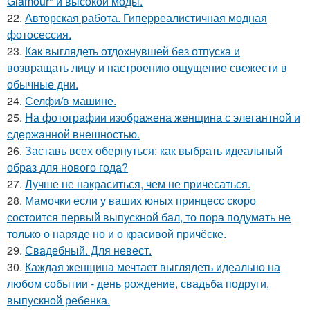
Glamour" и высокой моды.
22.
Авторская работа. Гиперреалистичная модная
фотосессия.
23.
Как выглядеть отдохнувшей без отпуска и
возвращать лицу и настроению ощущение свежести в
обычные дни.
24.
Селфи/в машине.
25.
На фотографии изображена женщина с элегантной и
сдержанной внешностью.
26.
Заставь всех обернуться: как выбрать идеальный
образ для нового года?
27.
Лучше не накраситься, чем не причесаться.
28.
Мамочки если у ваших юных принцесс скоро
состоится первый выпускной бал, то пора подумать не
только о наряде но и о красивой причёске.
29.
Свадебный. Для невест.
30.
Каждая женщина мечтает выглядеть идеально на
любом событии - день рождение, свадьба подруги,
выпускной ребенка.