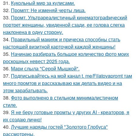
31.
Кукольный мир за кулисами.
32.
Промпт: Не изменяй черты лица.
33.
Промт. Ультрареалистичный кинематографический
портрет женщины, увиденной сзади, ее голова слегка
наклонена в одну сторону.
34.
Правильный макияж и прическа способны стать
настоящей визитной карточкой каждой женщины!
35.
Начинаю разбирать большое количество фото моих
роскошных невест 2025 года.
36.
Мари слыла "Серой Мышкой".
37.
Подписывайтесь на мой канал t. me/Filatovapromt там
много промтов и рассказываю как делать видео и на
этом зарабатывать.
38.
Фото выполнено в стильном минималистичном
стиле.
39.
Я не беру готовые промты у других AI - креаторов, я
их создаю лично!
40.
Лучшие наряды гостей "Золотого Глобуса"
рассмотрены.