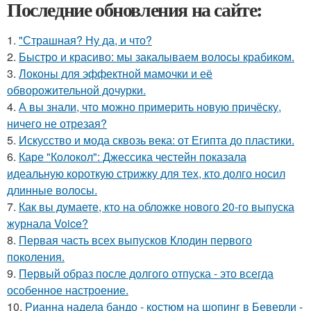
Последние обновления на сайте:
1.
"Страшная? Ну да, и что?
2.
Быстро и красиво: мы закалываем волосы крабиком.
3.
Локоны для эффектной мамочки и её
обворожительной дочурки.
4.
А вы знали, что можно примерить новую причёску,
ничего не отрезая?
5.
Искусство и мода сквозь века: от Египта до пластики.
6.
Каре "Колокол": Джессика честейн показала
идеальную короткую стрижку для тех, кто долго носил
длинные волосы.
7.
Как вы думаете, кто на обложке нового 20-го выпуска
журнала Voice?
8.
Первая часть всех выпусков Клодин первого
поколения.
9.
Первый образ после долгого отпуска - это всегда
особенное настроение.
10.
Рианна надела бандо - костюм на шопинг в Беверли -