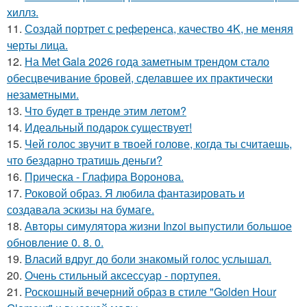
хиллз.
11.
Создай портрет с референса, качество 4K, не меняя
черты лица.
12.
На Met Gala 2026 года заметным трендом стало
обесцвечивание бровей, сделавшее их практически
незаметными.
13.
Что будет в тренде этим летом?
14.
Идеальный подарок существует!
15.
Чей голос звучит в твоей голове, когда ты считаешь,
что бездарно тратишь деньги?
16.
Прическа - Глафира Воронова.
17.
Роковой образ. Я любила фантазировать и
создавала эскизы на бумаге.
18.
Авторы симулятора жизни Inzoi выпустили большое
обновление 0. 8. 0.
19.
Власий вдруг до боли знакомый голос услышал.
20.
Очень стильный аксессуар - портупея.
21.
Роскошный вечерний образ в стиле "Golden Hour