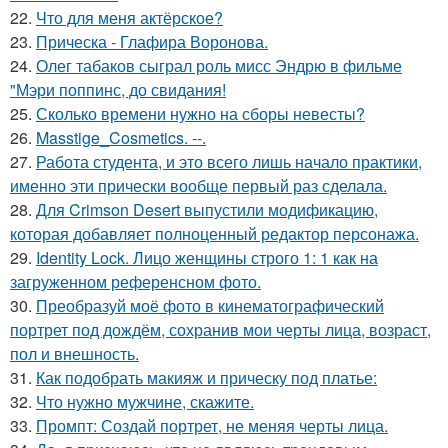
22.
Что для меня актёрское?
23.
Прическа - Глафира Воронова.
24.
Олег табаков сыграл роль мисс Эндрю в фильме
"Мэри поппинс, до свидания!
25.
Сколько времени нужно на сборы невесты?
26.
Masstige_Cosmetics. --.
27.
Работа студента, и это всего лишь начало практики,
именно эти прически вообще первый раз сделала.
28.
Для Crimson Desert выпустили модификацию,
которая добавляет полноценный редактор персонажа.
29.
Identity Lock. Лицо женщины строго 1: 1 как на
загруженном референсном фото.
30.
Преобразуй моё фото в кинематографический
портрет под дождём, сохранив мои черты лица, возраст,
пол и внешность.
31.
Как подобрать макияж и прическу под платье:
32.
Что нужно мужчине, скажите.
33.
Промпт: Создай портрет, не меняя черты лица.