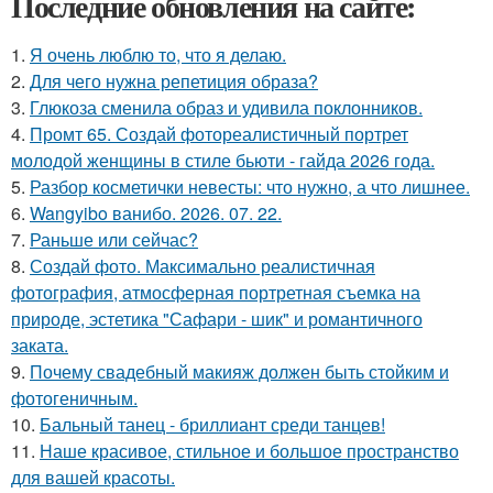
Последние обновления на сайте:
1.
Я очень люблю то, что я делаю.
2.
Для чего нужна репетиция образа?
3.
Глюкоза сменила образ и удивила поклонников.
4.
Промт 65. Создай фотореалистичный портрет
молодой женщины в стиле бьюти - гайда 2026 года.
5.
Разбор косметички невесты: что нужно, а что лишнее.
6.
Wangyibo ванибо. 2026. 07. 22.
7.
Раньше или сейчас?
8.
Создай фото. Максимально реалистичная
фотография, атмосферная портретная съемка на
природе, эстетика "Сафари - шик" и романтичного
заката.
9.
Почему свадебный макияж должен быть стойким и
фотогеничным.
10.
Бальный танец - бриллиант среди танцев!
11.
Наше красивое, стильное и большое пространство
для вашей красоты.