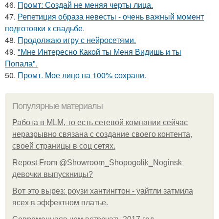
46.
Промт: Создай не меняя черты лица.
47.
Репетиция образа невесты - очень важный момент
подготовки к свадьбе.
48.
Продолжаю игру с нейросетями.
49.
"Мне Интересно Какой ты Меня Видишь и ты
Попала".
50.
Промт. Мое лицо на 100% сохрани.
Популярные материалы
Работа в MLM, то есть сетевой компании сейчас
неразрывно связана с создание своего контента,
своей страницы в соц сетях.
Repost From @Showroom_Shopogolik_Noginsk
девочки выпускницы?
Вот это вырез: роузи хантингтон - уайтли затмила
всех в эффектном платьe.