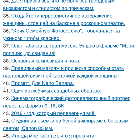
34.
Да, я признаюсь, что не являюсь трендовым
визажистом и стилистом по прическам.
35.
Создайте гиперреалистичное изображение
женщины, стоящей на балконе в роскошном театре.
36.
"Хочу Семейную Фотосессию", - объявила я за
ужином: "чтобы красиво.
37.
Олег табаков сыграл миссис Эндрю в фильме "Мэри
поппинс, до свидания!
38.
Основная композиция и поза.
39.
Правильный макияж и прическа способны стать
настоящей визитной карточкой каждой женщины!
40.
Промпт. Для Nano Banana.
41.
Один из любимых свадебных образов.
42.
Кинематографический фотореалистичный портрет
невесты, формат 9: 16, 8K.
43.
2016 - год, который перевернул всё.
44.
Студийная съёмка на белой циклораме с боковым
светом, Canon 85 мм.
45.
Иногда мне кажется, что я проклята.