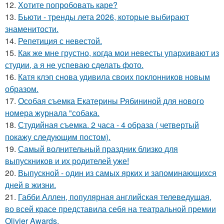
12.
Хотите попробовать каре?
13.
Бьюти - тренды лета 2026, которые выбирают
знаменитости.
14.
Репетиция с невестой.
15.
Как же мне грустно, когда мои невесты упархивают из
студии, а я не успеваю сделать фото.
16.
Катя клэп снова удивила своих поклонников новым
образом.
17.
Особая съемка Екатерины Рябининой для нового
номера журнала "собака.
18.
Студийная съемка. 2 часа - 4 образа ( четвертый
покажу следующим постом).
19.
Самый волнительный праздник близко для
выпускников и их родителей уже!
20.
Выпускной - один из самых ярких и запоминающихся
дней в жизни.
21.
Габби Аллен, популярная английская телеведущая,
во всей красе представила себя на театральной премии
Olivier Awards.