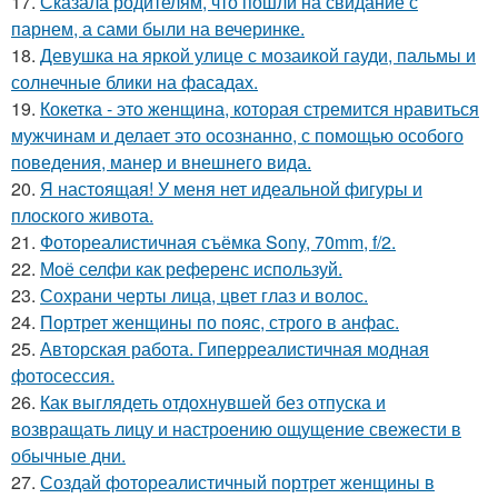
17.
Сказала родителям, что пошли на свидание с
парнем, а сами были на вечеринке.
18.
Девушка на яркой улице с мозаикой гауди, пальмы и
солнечные блики на фасадах.
19.
Кокетка - это женщина, которая стремится нравиться
мужчинам и делает это осознанно, с помощью особого
поведения, манер и внешнего вида.
20.
Я настоящая! У меня нет идеальной фигуры и
плоского живота.
21.
Фотореалистичная съёмка Sony, 70mm, f/2.
22.
Моё селфи как референс используй.
23.
Сохрани черты лица, цвет глаз и волос.
24.
Портрет женщины по пояс, строго в анфас.
25.
Авторская работа. Гиперреалистичная модная
фотосессия.
26.
Как выглядеть отдохнувшей без отпуска и
возвращать лицу и настроению ощущение свежести в
обычные дни.
27.
Создай фотореалистичный портрет женщины в