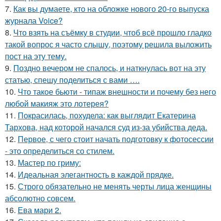
7.
Как вы думаете, кто на обложке нового 20-го выпуска
журнала Voice?
8.
Что взять на съёмку в студии, чтоб всё прошло гладко
такой вопрос я часто слышу, поэтому решила выложить
пост на эту тему.
9.
Поздно вечером не спалось, и наткнулась вот на эту
статью, спешу поделиться с вами ….
10.
Что такое бьюти - типаж внешности и почему без него
любой макияж это лотерея?
11.
Покрасилась, похудела: как выглядит Екатерина
Тархова, над которой начался суд из-за убийства деда.
12.
Первое, с чего стоит начать подготовку к фотосессии
- это определиться со стилем.
13.
Мастер по гриму:
14.
Идеальная элегантность в каждой прядке.
15.
Строго обязательно не менять черты лица женщины
абсолютно совсем.
16.
Ева мари 2.