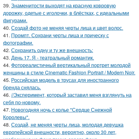
39.
Знаменитости выходят на красную ковровую
дорожку, одетые с иголочки, в блёстках, с идеальными
фигурами.
40.
Создай фото не меняя черты лица и цвет волос.
41.
Промпт. Сохрани черты лица и прическу с
фотографии.
42.
Сохранить одну и ту же внешность:
43.
День 17. Я - театральный романтик.
44.
Фотореалистичный вертикальный портрет молодой
женщины в стиле Cinematic Fashion Portrait / Modern Noir.
45.
Российская модель в трусах для иностранного
бренда снялась.
46.
//Эксперимент, который заставил меня взглянуть на
себя по-новому.
47.
Новогодняя ночь с колье "Сердце Снежной
Королевы".
48.
Создай, не меняя черты лица, молодая девушка
европейской внешности, вероятно, около 30 лет,