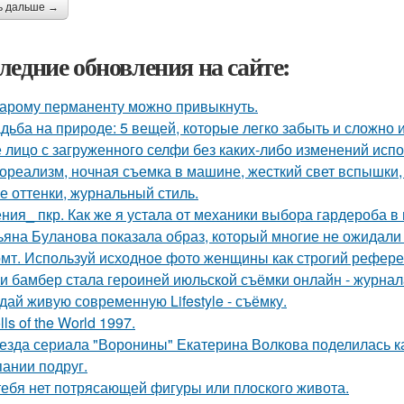
ь дальше →
ледние обновления на сайте:
тарому перманенту можно привыкнуть.
дьба на природе: 5 вещей, которые легко забыть и сложно 
 лицо с загруженного селфи без каких-либо изменений испо
ореализм, ночная съемка в машине, жесткий свет вспышки, 
е оттенки, журнальный стиль.
ния_ пкр. Как же я устала от механики выбора гардероба в
ьяна Буланова показала образ, который многие не ожидали 
мт. Используй исходное фото женщины как строгий рефере
и бамбер стала героиней июльской съёмки онлайн - журнала 
дай живую современную Lifestyle - съёмку.
lls of the World 1997.
езда сериала "Воронины" Екатерина Волкова поделилась ка
пании подруг.
тебя нет потрясающей фигуры или плоского живота.