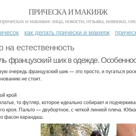
ПРИЧЕСКА И МАКИЯЖ
прическах и макияже лица, новости, отзывы, новинки, сек
ичесок
как делать прически и макияж
причес
р на естественность
ль французский шик в одежде. Особеннос
вую очередь французский шик — это просто, и пугаться ро
нованию не стоит.
ой крой
платье, то футляр, которое идеально собирает и подчеркива
го кроя. Пальто — двубортное, с четкой линией плеча. Юбк
о фасон карандаш.