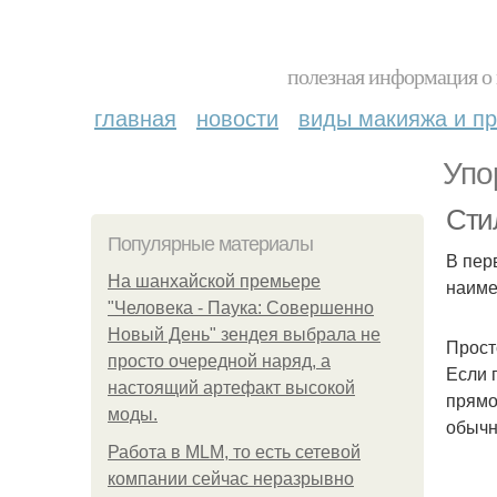
полезная информация о 
главная
новости
виды макияжа и пр
Упо
Сти
Популярные материалы
В пер
На шанхайской премьере
наиме
"Человека - Паука: Совершенно
Новый День" зендея выбрала не
Прост
просто очередной наряд, а
Если 
настоящий артефакт высокой
прямо
моды.
обычн
Работа в MLM, то есть сетевой
компании сейчас неразрывно