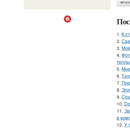
читат
Пос
1.
К с
2.
Сва
3.
Моё
4.
Фот
теплы
5.
Мне
6.
Тат
7.
Про
8.
Элл
9.
Соз
10.
Do
11.
Зв
в ком
12.
У 