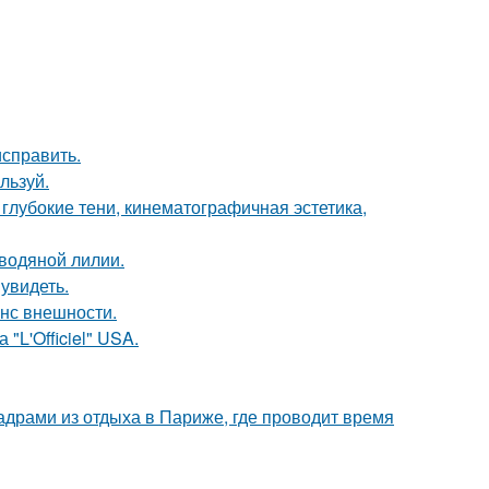
исправить.
льзуй.
глубокие тени, кинематографичная эстетика,
 водяной лилии.
увидеть.
нс внешности.
"L'Officiel" USA.
драми из отдыха в Париже, где проводит время