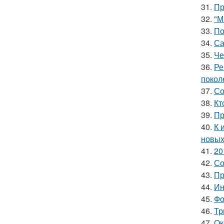
31.
Пр
32.
"М
33.
По
34.
Са
35.
Че
36.
Ре
покол
37.
Со
38.
Кт
39.
Пр
40.
К 
новых
41.
20
42.
Со
43.
Пр
44.
Ин
45.
Фо
46.
Тр
47.
Ок