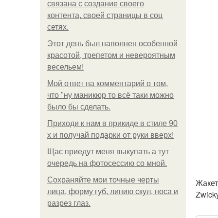
связана с создание своего
контента, своей страницы в соц
сетях.
Этот день был наполнен особенной
красотой, трепетом и невероятным
весельем!
Мой ответ на комментарий о том,
что "ну маникюр то всё таки можно
было бы сделать.
Приходи к нам в прикиде в стиле 90
х и получай подарки от руки вверх!
Щас приедут меня выкупать а тут
очередь на фотосессию со мной.
Сохраняйте мои точные черты
Жакет
лица, форму губ, линию скул, носа и
Zwick
разрез глаз.