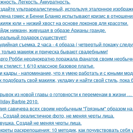
жность. Легкость. Аккуратность.
здайте ультрареалистичный, используя эталонное изображе
лена гомес и Бенни Бланко испытывают кризис в отношени
кияж юли + низкий хвост на основе локонов для красотки.
йдж ниманн, живущая в образе Арианы гранде.
еальный подарок существует!
удийная съемка. 2 часа - 4 образа ( четвертый покажу след
 только макияж и прическа бывают свадебными!
рго Робби неоднократно поражала фанатов своим необычн
м стилист: 1 6/10 классное базовое платье.
и кадры - напоминание, что я умею работать и с юными мо
к подобрать свой макияж, укладку и найти свой стиль, пока 
рывок из новой главы о готовности к переменам в жизни … н
liday Barbie 2010.
ия савичева всех своим необычным "Грязным" образом на
. Создай реалистичное фото, не меняя черты лица.
вушка. Создай не меняя черты лица.
креты раскрепощения: 10 методик, как почувствовать себя 