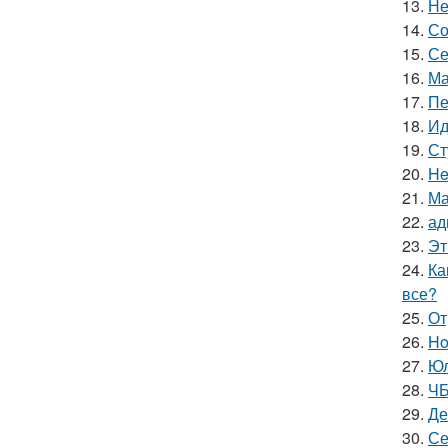
13.
Не
14.
Со
15.
Се
16.
Ма
17.
Пе
18.
Ид
19.
Ст
20.
He
21.
Ма
22.
ад
23.
Эт
24.
Ка
все?
25.
От
26.
Ho
27.
Юл
28.
ЧБ
29.
Де
30.
Се