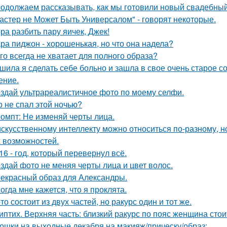
одолжаем рассказывать, как мы готовили новый свадебный 
астер не Может Быть Универсалом" - говорят некоторые.
ра разбить пару яичек, Джек!
ра пиджон - хорошенькая, но что она надела?
го всегда не хватает для полного образа?
шила я сделать себе больно и зашла в свое очень старое с
ение.
здай ультрареалистичное фото по моему селфи.
о не спал этой ночью?
омпт: Не изменяй черты лица.
искусственному интеллекту можно относиться по-разному, но
 возможностей.
16 - год, который перевернул всё.
здай фото не меняя черты лица и цвет волос.
екрасный образ для Александры.
огда мне кажется, что я проклята.
то состоит из двух частей, но ракурс один и тот же.
иптих. Верхняя часть: близкий ракурс по пояс женщина сто
ошки на выходные декабря на макияж/прическу/образ: