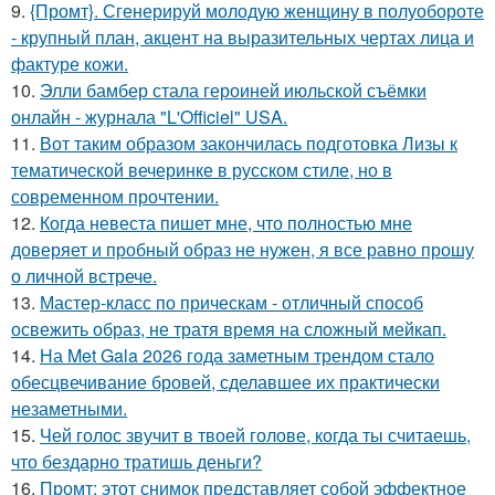
9.
{Промт}. Сгенерируй молодую женщину в полуобороте
- крупный план, акцент на выразительных чертах лица и
фактуре кожи.
10.
Элли бамбер стала героиней июльской съёмки
онлайн - журнала "L'Officiel" USA.
11.
Вот таким образом закончилась подготовка Лизы к
тематической вечеринке в русском стиле, но в
современном прочтении.
12.
Когда невеста пишет мне, что полностью мне
доверяет и пробный образ не нужен, я все равно прошу
о личной встрече.
13.
Мастер-класс по прическам - отличный способ
освежить образ, не тратя время на сложный мейкап.
14.
На Met Gala 2026 года заметным трендом стало
обесцвечивание бровей, сделавшее их практически
незаметными.
15.
Чей голос звучит в твоей голове, когда ты считаешь,
что бездарно тратишь деньги?
16.
Промт: этот снимок представляет собой эффектное