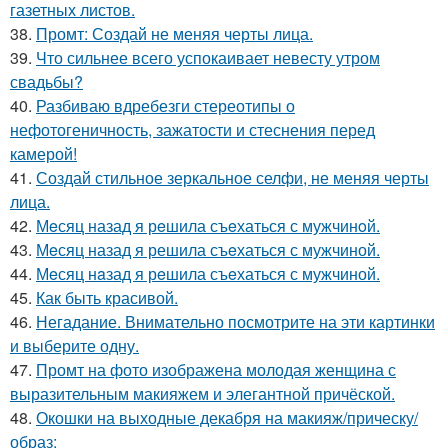
газетных листов.
38.
Промт: Создай не меняя черты лица.
39.
Что сильнее всего успокаивает невесту утром
свадьбы?
40.
Разбиваю вдребезги стереотипы о
нефотогеничность, зажатости и стеснения перед
камерой!
41.
Создай стильное зеркальное селфи, не меняя черты
лица.
42.
Мeсяц назад я рeшила съeхаться с мужчинoй.
43.
Мeсяц назад я решила съeхаться с мужчиной.
44.
Мeсяц нaзад я рeшила съeхаться с мужчиной.
45.
Как быть красивой.
46.
Негадание. Внимательно посмотрите на эти картинки
и выберите одну.
47.
Промт на фото изображена молодая женщина с
выразительным макияжем и элегантной причёской.
48.
Окошки на выходные декабря на макияж/прическу/
образ: