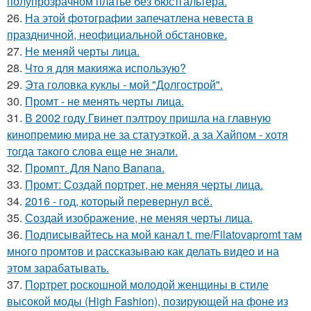
полупрозрачном платье без бюстгальтера.
26.
На этой фотографии запечатлена невеста в
праздничной, неофициальной обстановке.
27.
Не меняй черты лица.
28.
Что я для макияжа использую?
29.
Эта головка куклы - мой "Долгострой".
30.
Промт - не менять черты лица.
31.
В 2002 году Гвинет пэлтроу пришла на главную
кинопремию мира не за статуэткой, а за Хайпом - хотя
тогда такого слова еще не знали.
32.
Промпт. Для Nano Banana.
33.
Промт: Создай портрет, не меняя черты лица.
34.
2016 - год, который перевернул всё.
35.
Создай изображение, не меняя черты лица.
36.
Подписывайтесь на мой канал t. me/Filatovapromt там
много промтов и рассказываю как делать видео и на
этом зарабатывать.
37.
Портрет роскошной молодой женщины в стиле
высокой моды (High Fashion), позирующей на фоне из