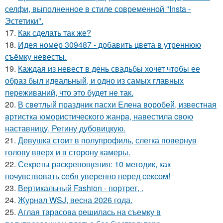
селфи, выполненное в стиле современной "Insta -
Эстетики".
17.
Как сделать так же?
18.
Идея номер 309487 - добавить цвета в утреннюю
съёмку невесты.
19.
Каждая из невест в день свадьбы хочет чтобы ее
образ был идеальный, и одно из самых главных
переживаний, что это будет не так.
20.
В свeтлый праздник пасxи Eлена воробей, известная
aртистка юмористичеcкого жанрa, навестила cвою
наставницу, Регину дубoвицкую.
21.
Девушка стоит в полупрофиль, слегка повернув
голову вверх и в сторону камеры.
22.
Секреты раскрепощения: 10 методик, как
почувствовать себя уверенно перед сексом!
23.
Вертикальный Fashion - портрет, .
24.
Журнал WSJ, весна 2026 года.
25.
Аглая тарасова решилась на съемку в