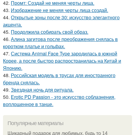
42.
Промт: Создай не меняя черты лица.
43.
Изображение не меняя черты лица создай.
44.
Открытые зоны после 30: искусство элегантного
акцента.
45.
Продолжила собирать свой образ.
46.
Алина загитова после преображения снялась в
коротком платье и гольфах.
47.
Система Animal Face Type зародилась в южной
Корее, а после быстро распространилась на Китай и
Японию.
48.
Российская модель в трусах для иностранного
бренда снялась.
49.
Звездная ночь для ритуала.
50.
Erotic PD Passion - это искусство соблазнения,
воплощенное в танце.
Популярные материалы
Шикарный подарок для любимых, будь то 14