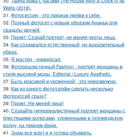
30.
Тайна дома с часами The House With a Clock in Its
Walls (2018).
31.
Фотосессия - это признак любви к себе.
32.
Полный фотосет с новым образом Ананьи для
свадьбы друзей.
33.
Промт: Создай портрет, не меняя черты лица.
34.
Как создавался естественный, но выразительный
образ:
35.
Я мастер - универсал.
36.
Фотореалистичный Fashion - портрет женщины в
стиле высокой моды, Editorial / Luxury Aesthetic.
37.
Быть красивой и ухоженной - это невозможно.
38.
Как из одного фото/селфи сделать несколько
фотосессий сразу?
39.
Промт. Не меняй лицо!
40.
Создайте гиперреалистичный портрет женщины с
блестящими волосами, уложенными в голливудскую
волну, на темном фоне.
41.
Знаю все ждут и я готова объявить.