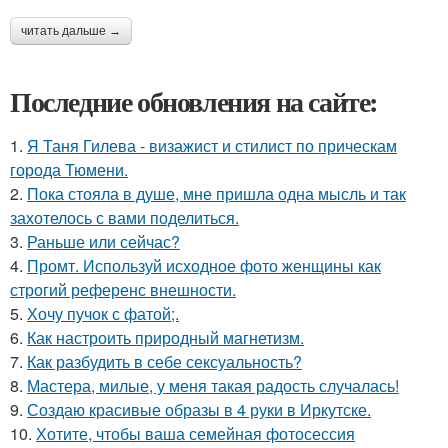
читать дальше →
Последние обновления на сайте:
1.
Я Таня Гилева - визажист и стилист по прическам
города Тюмени.
2.
Пока стояла в душе, мне пришла одна мысль и так
захотелось с вами поделиться.
3.
Раньше или сейчас?
4.
Промт. Используй исходное фото женщины как
строгий референс внешности.
5.
Хочу пучок с фатой;.
6.
Как настроить природный магнетизм.
7.
Как разбудить в себе сексуальность?
8.
Мастера, милые, у меня такая радость случалась!
9.
Создаю красивые образы в 4 руки в Иркутске.
10.
Хотите, чтобы ваша семейная фотосессия