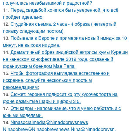
получилась незабываемой и радостной?
11.
Перед свадьбой хочется быть уверенной, что всё
пройдет идеально.
12.
Студийная съемка. 2 часа - 4 образа ( четвертый
покажу следующим постом).
13.
Побывала в Европе и примерила новый имидж за 10
минут, не выходя из дома.
14.
Драматичный образ индийской актрисы хумы Куреши
на каннском кинофестивале 2019 года, созданный
французским брендом Mae Paris.
15.
Чтобы фотография выглядела естественно и
искренне, следуйте нескольким простым
рекомендациям:
16.
Сюжет: героиня подносит ко рту кусочек торта на
фоне размытые шары и цифры 3 5.
17.
Эти кадры - напоминание, что я умею работать и с
юными моделями.
18.
Ninasocialmedia@Ninadobrevsnews
Ninadobrev@Ninadobrevsnews Nina@Ninadobrevsn.