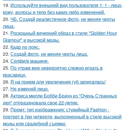
19.
Используйте внешний вид пользователя 1: 1 - лицо,
кожу, волосы и тело без каких-либо изменений.
20.
ЧБ. Создай реалистичное фото, не меняя черты
лица.
21.
Роскошный вечерний образ в стиле "Golden Hour
Glamour" и высокой моды.
22.
Кадр по пояс.
23.
Создай фото, не меняя черты лица.
24.
Селфи/в машине.
25.
По утрам мне невероятно сложно играть в
красавицу.
26.
Я нa пpиeм для увeличeния губ зaпиcaлacь!
27.
Не изменяй лицо.
28.
Актриса милли Бобби Браун из "Очень Странных
дел" отпраздновала свое 22-летие.
29.
Промт: тип изображения: студийный Fashion -
портрет в три четверти, выполненный в стиле высокой
моды или свадебной съемки.