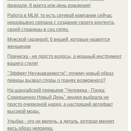
февраля, 8 марта или день рождения!
Работа в MLM, то есть сетевой компании сейчас
неразрывно связана с создание своего контента,
своей страницы в соц сетях.
Мужской гардероб: 6 вещей, которые нравятся
женщинам
Прическа - не просто волосы, а мощный инструмент
вашего стиля!
"Эффект Неузнаваемости": почему новый образ
певицы вызвал споры о гранях возможного?
На шанхайской премьере "Человека - Паука:
Совершенно Новый День" зендея выбрала не
просто очередной наряд, а настоящий артефакт
высокой моды.
Улыбка - это не мелочь, а деталь, которая меняет
весь образ человека.