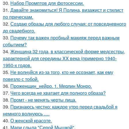
30.
Набор Промптов для фотосессии.
31.
Давайте знакомиться! Я Полина, визажист и стилист
по прическам.
32.
Создаю образы для любого случая: от повседневного
до свадебного.
33.
Почему так важен пробный макияж перед важным
событием?
34.
Женщина 32 года, в классической форме медсестры,
характерной для середины XX века (примерно 1940-
1950-х годов.
35.
Не волнуйся из-за того, кто не осознает, как ему
повезло с тобой.
36.
Проженщин_нейро. 1. Мерлин Монро.
37.
Чего всегда не хватает для полного образа?
38.
Промт - не менять черты лица.
39.
Признаюсь честно: каждое утро перед свадьбой я
немного волнуюсь ….
40.
О женской красоте.
41.
Мари слыла "Серой Мышкой".