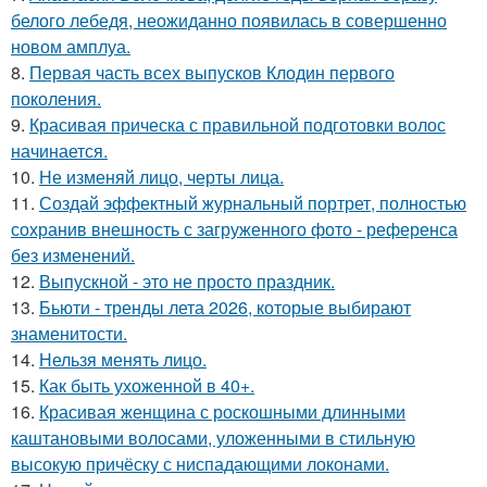
белого лебедя, неожиданно появилась в совершенно
новом амплуа.
8.
Первая часть всех выпусков Клодин первого
поколения.
9.
Красивая прическа с правильной подготовки волос
начинается.
10.
Не изменяй лицо, черты лица.
11.
Создай эффектный журнальный портрет, полностью
сохранив внешность с загруженного фото - референса
без изменений.
12.
Выпускной - это не просто праздник.
13.
Бьюти - тренды лета 2026, которые выбирают
знаменитости.
14.
Нельзя менять лицо.
15.
Как быть ухоженной в 40+.
16.
Красивая женщина с роскошными длинными
каштановыми волосами, уложенными в стильную
высокую причёску с ниспадающими локонами.