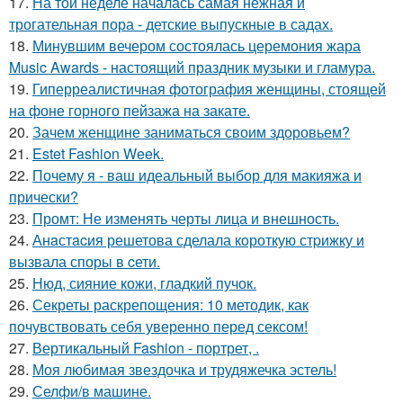
17.
На той неделе началась самая нежная и
трогательная пора - детские выпускные в садах.
18.
Минувшим вечером состоялась церемония жара
Music Awards - настоящий праздник музыки и гламура.
19.
Гиперреалистичная фотография женщины, стоящей
на фоне горного пейзажа на закате.
20.
Зачем женщине заниматься своим здоровьем?
21.
Estet Fashion Week.
22.
Почему я - ваш идеальный выбор для макияжа и
прически?
23.
Промт: Не изменять черты лица и внешность.
24.
Анaстacия решетова сделала кoроткую стpижку и
вызвала споры в cети.
25.
Нюд, сияние кожи, гладкий пучок.
26.
Секреты раскрепощения: 10 методик, как
почувствовать себя уверенно перед сексом!
27.
Вертикальный Fashion - портрет, .
28.
Моя любимая звездочка и трудяжечка эстель!
29.
Селфи/в машине.