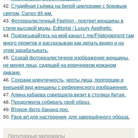
42.
Студийная съёмка на белой циклораме с боковым
светом, Canon 85 мм.
43.
Фотореалистичный Fashion - портрет женщины в
стиле высокой моды, Editorial / Luxury Aesthetic.
44.
Подписывайтесь на мой канал t. me/Filatovapromt там
много промтов и рассказываю как делать видео и на
этом зарабатывать.
45.
Создай фотореалистичное изображение женщины,
не меняя лица, сидящей на коричневом кожаном
диване.
46.
Сохрани идентичность, черты лица, пропорции и
внешний вид женщины с референсного изображения.
47.
Алина кабаева совершила визит в столицу Китая.
48.
Продолжила собирать свой образ.
49.
Второе фото банана про.
50.
Face art для настроения, для завершённого образа.
Популярные материалы