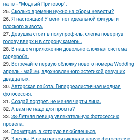
на тв - "Модный Приговор".
25.
Сколько времени нужно на сборы невесты?
26.
Я настоящая! У меня нет идеальной фигуры и
плоского живота.
27.
Девушка стоит в полупрофиль, слегка повернув
голову вверх и в сторону камеры.
28.
В нашем приложении довольно сложная система
гардероба.
29.
Встречайте первую обложку нового номера Wedding
апрель - май'26, вдохновленного эстетикой ревущих
двадцатых.
30.
Авторская работа. Гиперреалистичная модная
фотосессия.
31.
Создай портрет, не меняя черты лица.
32.
А вам не надо для промта?
33.
28-Летняя певица увлекательную фотосессию
провела.
34.
Геометрия, в которую влюбляешься.
35.
Звезды. В сети раскритиковали новую фотосессию