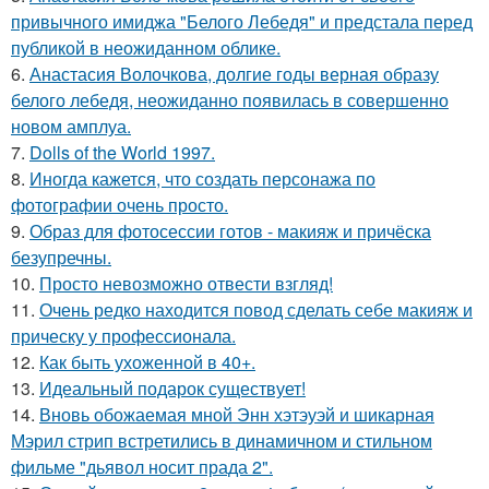
привычного имиджа "Белого Лебедя" и предстала перед
публикой в неожиданном облике.
6.
Анастасия Волочкова, долгие годы верная образу
белого лебедя, неожиданно появилась в совершенно
новом амплуа.
7.
Dolls of the World 1997.
8.
Иногда кажется, что создать персонажа по
фотографии очень просто.
9.
Образ для фотосессии готов - макияж и причёска
безупречны.
10.
Просто невозможно отвести взгляд!
11.
Очень редко находится повод сделать себе макияж и
прическу у профессионала.
12.
Как быть ухоженной в 40+.
13.
Идеальный подарок существует!
14.
Вновь обожаемая мной Энн хэтэуэй и шикарная
Мэрил стрип встретились в динамичном и стильном
фильме "дьявол носит прада 2".