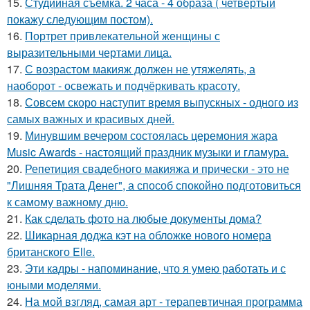
15.
Студийная съемка. 2 часа - 4 образа ( четвертый
покажу следующим постом).
16.
Портрет привлекательной женщины с
выразительными чертами лица.
17.
С возрастом макияж должен не утяжелять, а
наоборот - освежать и подчёркивать красоту.
18.
Совсем скоро наступит время выпускных - одного из
самых важных и красивых дней.
19.
Минувшим вечером состоялась церемония жара
Music Awards - настоящий праздник музыки и гламура.
20.
Репетиция свадебного макияжа и прически - это не
"Лишняя Трата Денег", а способ спокойно подготовиться
к самому важному дню.
21.
Как сделать фото на любые документы дома?
22.
Шикарная доджа кэт на обложке нового номера
британского Elle.
23.
Эти кадры - напоминание, что я умею работать и с
юными моделями.
24.
На мой взгляд, самая арт - терапевтичная программа