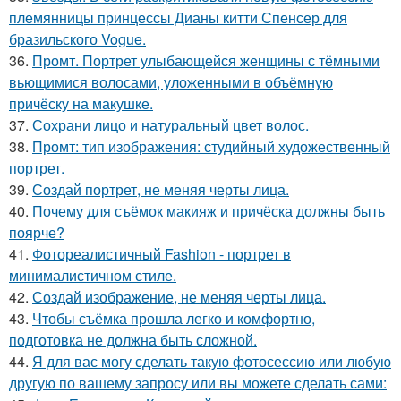
племянницы принцессы Дианы китти Спенсер для
бразильского Vogue.
36.
Промт. Портрет улыбающейся женщины с тёмными
вьющимися волосами, уложенными в объёмную
причёску на макушке.
37.
Сохрани лицо и натуральный цвет волос.
38.
Промт: тип изображения: студийный художественный
портрет.
39.
Создай портрет, не меняя черты лица.
40.
Почему для съёмок макияж и причёска должны быть
поярче?
41.
Фотореалистичный Fashion - портрет в
минималистичном стиле.
42.
Создай изображение, не меняя черты лица.
43.
Чтобы съёмка прошла легко и комфортно,
подготовка не должна быть сложной.
44.
Я для вас могу сделать такую фотосессию или любую
другую по вашему запросу или вы можете сделать сами: