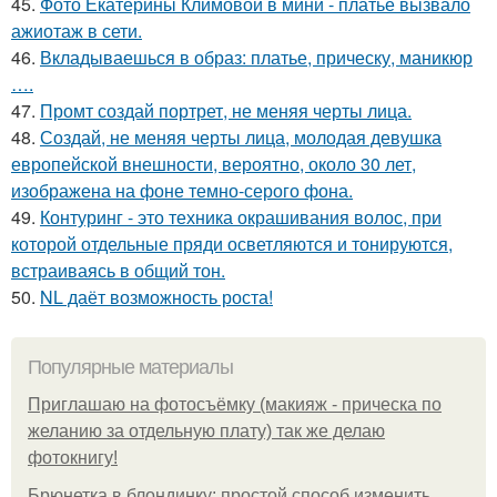
45.
Фото Екатерины Климовой в мини - платье вызвало
ажиотаж в сети.
46.
Вкладываешься в образ: платье, прическу, маникюр
….
47.
Промт создай портрет, не меняя черты лица.
48.
Создай, не меняя черты лица, молодая девушка
европейской внешности, вероятно, около 30 лет,
изображена на фоне темно-серого фона.
49.
Контуринг - это техника окрашивания волос, при
которой отдельные пряди осветляются и тонируются,
встраиваясь в общий тон.
50.
NL даёт возможность роста!
Популярные материалы
Приглашаю на фотосъёмку (макияж - прическа по
желанию за отдельную плату) так же делаю
фотокнигу!
Брюнетка в блондинку: простой способ изменить