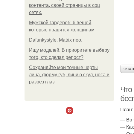
контента, своей страницы в соц
сетях.
Мужской гардероб: 6 вещей,
которые нравятся женщинам
Dafunkystyle. Matrix neo.
Ищу моделей. В приоритете выберу
того, кто сделал репост?
Сохраняйте мои точные черты
читат
лица, форму губ, линию скул, носа и
разрез глаз.
Что 
бес
План:
— Во 
— Как
— Оде