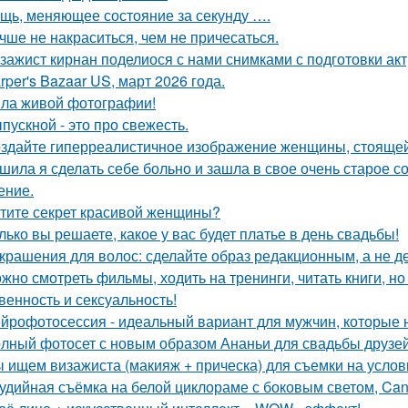
щь, меняющее состояние за секунду ….
чше не накраситься, чем не причесаться.
зажист кирнан поделиося с нами снимками с подготовки актри
rper's Bazaar US, март 2026 года.
ла живой фотографии!
пускной - это про свежесть.
здайте гиперреалистичное изображение женщины, стоящей 
шила я сделать себе больно и зашла в свое очень старое с
ение.
тите секрет красивой женщины?
лько вы решаете, какое у вас будет платье в день свадьбы!
Украшения для волос: сделайте образ редакционным, а не де
жно смотреть фильмы, ходить на тренинги, читать книги, но 
венность и сексуальность!
йрофотосессия - идеальный вариант для мужчин, которые н
лный фотосет с новым образом Ананьи для свадьбы друзей
 ищем визажиста (макияж + прическа) для съемки на услов
удийная съёмка на белой циклораме с боковым светом, Can