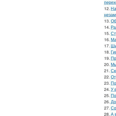
перех
12.
На
незам
13.
Об
14.
Ра
15.
Ст
16.
Ма
17.
Ши
18.
Ги
19.
Пр
20.
Мы
21.
Сю
22.
От
23.
По
24.
У 
25.
По
26.
До
27.
Со
28.
А 