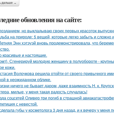
ь дальше →
ледние обновления на сайте:
позданием, но выкладываю своих первых красоток выпускни
дьба на природе: 5 вещей, которые легко забыть и сложно 
Летняя Энн хэтэуэй вновь продемонстрировала, что береме
ство.
о красивые и настоящие.
омт}. Сгенерируй молодую женщину в полуобороте - крупны
ре кожи.
стасия Волочкова решила отойти от своего привычного ими
кой в неожиданном облике.
жизни ничего не бывает даром, даже взаимность Н. к. Крупск
тера, милые, у меня такая радость случалась!
зда соцсетей Оливер три погиб в страшной авиакатастрофе 
петиция с невестой.
сделала губы у косметолога 3 дня назад, и к вечеру у меня 