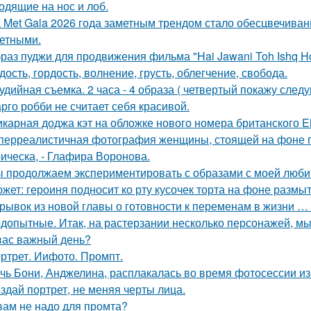
одящие на нос и лоб.
 Met Gala 2026 года заметным трендом стало обесцвечиван
етными.
раз пуджи для продвижения фильма "Hai Jawani Toh Ishq Ho
дость, гордость, волнение, грусть, облегчение, свобода.
удийная съемка. 2 часа - 4 образа ( четвертый покажу след
рго робби не считает себя красивой.
карная доджа кэт на обложке нового номера британского El
перреалистичная фотография женщины, стоящей на фоне го
ическа, - Глафира Воронова.
 продолжаем экспериментировать с образами с моей люби
жет: героиня подносит ко рту кусочек торта на фоне размы
рывок из новой главы о готовности к переменам в жизни … н
допытные. Итак, на растерзании несколько персонажей, мы
вас важный день?
ртрет. Иифото. Промпт.
чь Бони, Анджелина, расплакалась во время фотосессии из
здай портрет, не меняя черты лица.
вам не надо для промта?