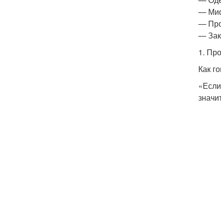
— Миф
— Про
— За
1. Пр
Как г
«Если
значи