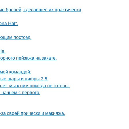
ие бровей, сделавшее их практически
na Hai".
ующим постом).
le.
рного пейзажа на закате.
мой командой:
тые шары и цифры 3 5.
ет, мы к ним никогда не готовы.
 начнем с первого.
-за своей прически и макияжа.