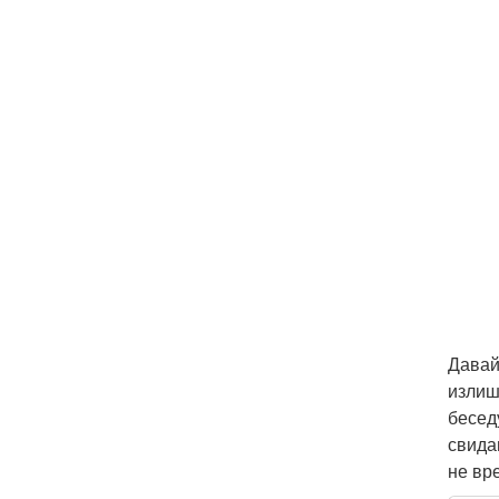
Давай
излиш
бесед
свида
не вр