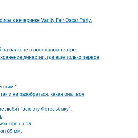
сы к вечеринке Vanity Fair Oscar Party.
на балконе в роскошном театре.
охранение династии, где еще только первое
тским *.
так и не разобраться, какая она твоя
е любят "всю эту Фотосъёмку".
.
иях тфп на 15.
on 85 мм.