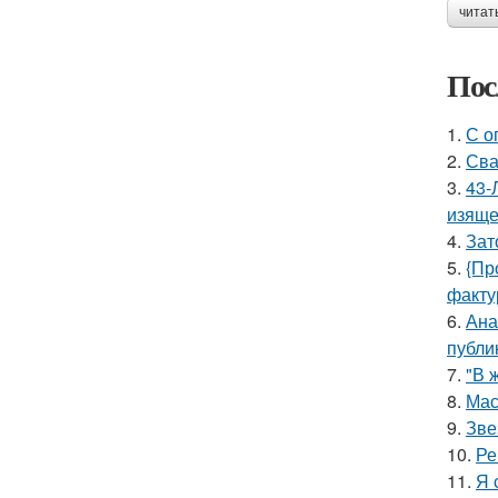
читат
Пос
1.
С о
2.
Сва
3.
43-
изяще
4.
Зат
5.
{Пр
факту
6.
Ана
публи
7.
"В 
8.
Мас
9.
Зве
10.
Ре
11.
Я 