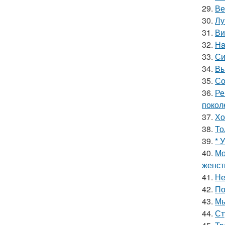
29.
Ве
30.
Лу
31.
Ви
32.
Ha
33.
Си
34.
Вы
35.
Со
36.
Ре
покол
37.
Хо
38.
То
39.
* 
40.
Мо
женст
41.
Не
42.
По
43.
Мы
44.
Ст