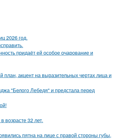
ц 2026 год.
исправить.
нность придаёт ей особое очарование и
й план, акцент на выразительных чертах лица и
джа "Белого Лебедя" и предстала перед
ой!
в возрасте 32 лет.
появились пятна на лице с правой стороны губы,