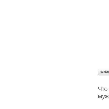
читат
Что 
мужч