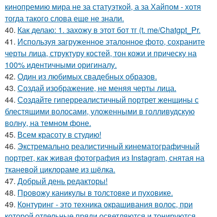
кинопремию мира не за статуэткой, а за Хайпом - хотя
тогда такого слова еще не знали.
40.
Как делаю: 1. захожу в этот бот тг (t. me/Chatgpt_Pr.
41.
Используя загруженное эталонное фото, сохраните
черты лица, структуру костей, тон кожи и прическу на
100% идентичными оригиналу.
42.
Один из любимых свадебных образов.
43.
Создай изображение, не меняя черты лица.
44.
Создайте гиперреалистичный портрет женщины с
блестящими волосами, уложенными в голливудскую
волну, на темном фоне.
45.
Всем красоту в студию!
46.
Экстремально реалистичный кинематографичный
портрет, как живая фотография из Instagram, снятая на
тканевой циклораме из шёлка.
47.
Добрый день редакторы!
48.
Провожу каникулы в толстовке и пуховике.
49.
Контуринг - это техника окрашивания волос, при
которой отдельные пряди осветляются и тонируются,