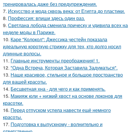
тренировалась даже без предупреждения.
7.
Искусство и мода сквозь века: от Египта до пластики.
8.
Профессия: впиши здесь один раз.
9.
Светлана лобода сменила прическу и удивила всех на
неделе моды в Париже.
10.
Каре "Колокол": Джессика честейн показала
идеальную короткую стрижку для тех, кто долго носил
длинные волосы.
11.
Главные инструменты преображения! 1.
12.
"Одна Встреча, Которая Заставила Задуматься".
13.
Наше красивое, стильное и большое пространство
для вашей красоты.
14.
Бесцветная хна - для чего и как применять.
15.
Макияж юли + низкий хвост на основе локонов для
красотки.
16.
Перед отпуском успела навести ещё немного
красоты.
17.
Подготовка к выпускному - волнительно и
ответственно.