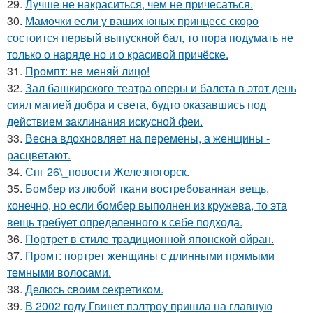
29.
Лучше не накраситься, чем не причесаться.
30.
Мамочки если у ваших юных принцесс скоро
состоится первый выпускной бал, то пора подумать не
только о наряде но и о красивой причёске.
31.
Промпт: не меняй лицо!
32.
Зал башкирского театра оперы и балета в этот день
сиял магией добра и света, будто оказавшись под
действием заклинания искусной феи.
33.
Весна вдохновляет на перемены, а женщины -
расцветают.
34.
Снг 26\_новости Железногорск.
35.
Бомбер из любой ткани востребованная вещь,
конечно, но если бомбер выполнен из кружева, то эта
вещь требует определенного к себе подхода.
36.
Портрет в стиле традиционной японской ойран.
37.
Промт: портрет женщины с длинными прямыми
темными волосами.
38.
Делюсь своим секретиком.
39.
В 2002 году Гвинет пэлтроу пришла на главную