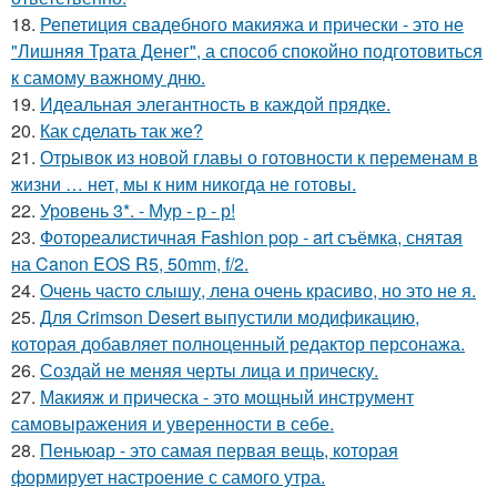
18.
Репетиция свадебного макияжа и прически - это не
"Лишняя Трата Денег", а способ спокойно подготовиться
к самому важному дню.
19.
Идеальная элегантность в каждой прядке.
20.
Как сделать так же?
21.
Отрывок из новой главы о готовности к переменам в
жизни … нет, мы к ним никогда не готовы.
22.
Уровень 3*. - Мур - р - р!
23.
Фотореалистичная Fashion pop - art съёмка, снятая
на Canon EOS R5, 50mm, f/2.
24.
Очень часто слышу, лена очень красиво, но это не я.
25.
Для Crimson Desert выпустили модификацию,
которая добавляет полноценный редактор персонажа.
26.
Создай не меняя черты лица и прическу.
27.
Макияж и прическа - это мощный инструмент
самовыражения и уверенности в себе.
28.
Пеньюар - это самая первая вещь, которая
формирует настроение с самого утра.