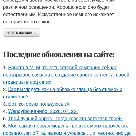
различном освещении. Хорошо если оно будет
естественным. Искусственное немного искажает
восприятие оттенков.
читать дальше →
Последние обновления на сайте:
1.
Работа в MLM, то есть сетевой компании сейчас
неразрывно связана с создание своего контента, своей
страницы в соц сетях.
2.
Как выглядеть как на обложке глянца без съемок и
стилистов?
3.
Бот, которым пользуюсь vk.
4.
Wangyibo ванибо. 2026. 07. 22.
5.
Твой лучший образ - когда красота остаётся твоей.
6.
Моя самая первая модель - во всех моих творческих
порывах лет с 7 та, на ком я училась … и, честно, иногда