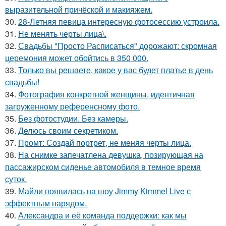
выразительной причёской и макияжем.
30.
28-Летняя певица интересную фотосессию устроила.
31.
Не менять черты лица\.
32.
Свадьбы "Просто Расписаться" дорожают: скромная
церемония может обойтись в 350 000.
33.
Только вы решаете, какое у вас будет платье в день
свадьбы!
34.
Фотография конкретной женщины, идентичная
загруженному референсному фото.
35.
Без фотостудии. Без камеры.
36.
Делюсь своим секретиком.
37.
Промт: Создай портрет, не меняя черты лица.
38.
На снимке запечатлена девушка, позирующая на
пассажирском сиденье автомобиля в темное время
суток.
39.
Майли появилась на шоу Jimmy Kimmel Live с
эффектным нарядом.
40.
Александра и её команда поддержки: как мы