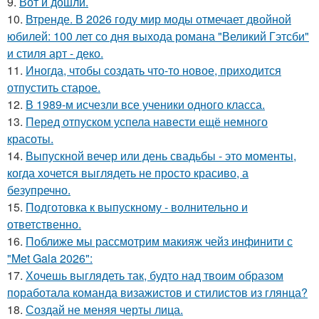
9.
Вот и дошли.
10.
Втренде. В 2026 году мир моды отмечает двойной
юбилей: 100 лет со дня выхода романа "Великий Гэтсби"
и стиля арт - деко.
11.
Иногда, чтобы создать что-то новое, приходится
отпустить старое.
12.
В 1989-м исчезли все ученики одного класса.
13.
Перед отпуском успела навести ещё немного
красоты.
14.
Выпускной вечер или день свадьбы - это моменты,
когда хочется выглядеть не просто красиво, а
безупречно.
15.
Подготовка к выпускному - волнительно и
ответственно.
16.
Поближе мы рассмотрим макияж чейз инфинити с
"Met Gala 2026":
17.
Хочешь выглядеть так, будто над твоим образом
поработала команда визажистов и стилистов из глянца?
18.
Создай не меняя черты лица.