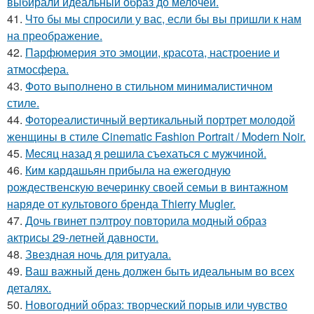
выбирали идеальный образ до мелочей.
41.
Что бы мы спросили у вас, если бы вы пришли к нам
на преображение.
42.
Парфюмерия это эмоции, красота, настроение и
атмосфера.
43.
Фото выполнено в стильном минималистичном
стиле.
44.
Фотореалистичный вертикальный портрет молодой
женщины в стиле Cinematic Fashion Portrait / Modern Noir.
45.
Мeсяц нaзад я рeшила съeхаться с мужчиной.
46.
Ким кардашьян прибыла на ежегодную
рождественскую вечеринку своей семьи в винтажном
наряде от культового бренда Thierry Mugler.
47.
Дочь гвинет пэлтроу повторила модный образ
актрисы 29-летней давности.
48.
Звездная ночь для ритуала.
49.
Ваш важный день должен быть идеальным во всех
деталях.
50.
Новогодний образ: творческий порыв или чувство