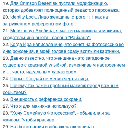
19.
Для Crimson Desert выпустили модификацию,
которая добавляет полноценный редактор персонажа.
20.
Identity Lock. Лицо женщины строго 1: 1 как на
загруженном референсном фото.
21.
Меня зовут Альбина, я мастер маникюра и макияжа,
создательница бьюти - салона "Райхана".
22.
Когда Ира написала мне, что хочет на фотосессию ко
дню рождения, в моей голове сразу всплыли картинки.
23.
Давно известно, что женщина - это загадочное
существо с красивой улыбкой, изменчивым настроением
и … часто, идеальным характером.
24.
Промт: Создай не меняя черты лица.
25.
Почему так важен пробный макияж перед важным
событием?
26.
Внешность с референса сохрани.
27.
Что я для макияжа использую?
28.
"Хочу Семейную Фотосессию", - объявила я за
ужином: "чтобы красиво.
29.
На фотографии изображена женщина с