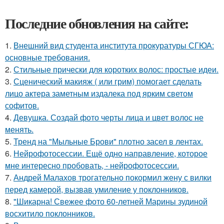
Последние обновления на сайте:
1.
Внешний вид студента института прокуратуры СГЮА:
основные требования.
2.
Стильные прически для коротких волос: простые идеи.
3.
Сценический макияж ( или грим) помогает сделать
лицо актера заметным издалека под ярким светом
софитов.
4.
Девушка. Создай фото черты лица и цвет волос не
менять.
5.
Тренд на "Мыльные Брови" плотно засел в лентах.
6.
Нейрофотосессии. Ещё одно направление, которое
мне интересно пробовать, - нейрофотосессии.
7.
Андрей Малахов трогательно покормил жену с вилки
перед камерой, вызвав умиление у поклонников.
8.
"Шикарна! Свежее фото 60-летней Марины зудиной
восхитило поклонников.