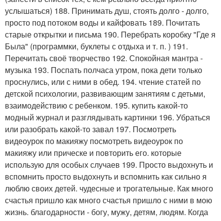
услышаться) 188. Принимать душ, стоять долго - долго,
просто под потоком воды и кайфовать 189. Почитать
старые открытки и письма 190. Перебрать коробку "Где я
Была" (программки, буклеты с отдыха и т. п. ) 191.
Перечитать своё творчество 192. Спокойная мантра -
музыка 193. Поспать полчаса утром, пока дети только
проснулись, или с ними в обед. 194. чтение статей по
детской психологии, развивающим занятиям с детьми,
взаимодействию с ребенком. 195. купить какой-то
модный журнал и разглядывать картинки 196. Убраться
или разобрать какой-то завал 197. Посмотреть
видеоурок по макияжу посмотреть видеоурок по
макияжу или прическе и повторить его. которые
использую для особых случаев 199. Просто выдохнуть и
вспомнить просто выдохнуть и вспомнить как сильно я
люблю своих детей. чудесные и трогательные. Как много
счастья пришло как много счастья пришло с ними в мою
жизнь. благодарности - богу, мужу, детям, людям. Когда