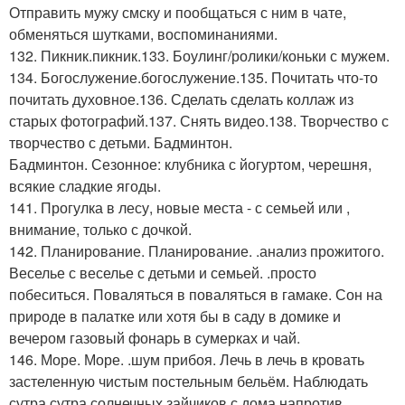
Отправить мужу смску и пообщаться с ним в чате,
обменяться шутками, воспоминаниями.
132. Пикник.пикник.133. Боулинг/ролики/коньки с мужем.
134. Богослужение.богослужение.135. Почитать что-то
почитать духовное.136. Сделать сделать коллаж из
старых фотографий.137. Снять видео.138. Творчество с
творчество с детьми. Бадминтон.
Бадминтон. Сезонное: клубника с йогуртом, черешня,
всякие сладкие ягоды.
141. Прогулка в лесу, новые места - с семьей или ,
внимание, только с дочкой.
142. Планирование. Планирование. .анализ прожитого.
Веселье с веселье с детьми и семьей. .просто
побеситься. Поваляться в поваляться в гамаке. Сон на
природе в палатке или хотя бы в саду в домике и
вечером газовый фонарь в сумерках и чай.
146. Море. Море. .шум прибоя. Лечь в лечь в кровать
застеленную чистым постельным бельём. Наблюдать
сутра сутра солнечных зайчиков с дома напротив