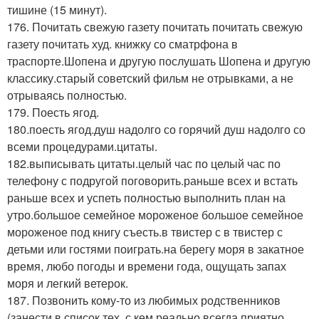
тишине (15 минут).
176. Почитать свежую газету почитать почитать свежую
газету почитать худ. книжку со сматрфона в
траспорте.Шопена и другую послушать Шопена и другую
классику.старый советский фильм не отрывками, а не
отрываясь полностью.
179. Поесть ягод.
180.поесть ягод.душ надолго со горячий душ надолго со
всеми процедурами.цитаты.
182.выписывать цитаты.целый час по целый час по
телефону с подругой поговорить.раньше всех и встать
раньше всех и успеть полностью выполнить план на
утро.большое семейное мороженое большое семейное
мороженое под книгу съесть.в твистер с в твистер с
детьми или гостями поиграть.на берегу моря в закатное
время, любо погоды и времени года, ощущать запах
моря и легкий ветерок.
187. Позвонить кому-то из любимых родственников
(занести в список тех, с кем реально всегда приятно