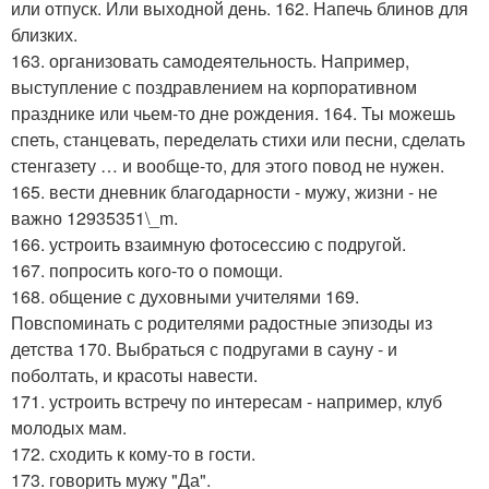
или отпуск. Или выходной день. 162. Напечь блинов для
близких.
163. организовать самодеятельность. Например,
выступление с поздравлением на корпоративном
празднике или чьем-то дне рождения. 164. Ты можешь
спеть, станцевать, переделать стихи или песни, сделать
стенгазету … и вообще-то, для этого повод не нужен.
165. вести дневник благодарности - мужу, жизни - не
важно 12935351\_m.
166. устроить взаимную фотосессию с подругой.
167. попросить кого-то о помощи.
168. общение с духовными учителями 169.
Повспоминать с родителями радостные эпизоды из
детства 170. Выбраться с подругами в сауну - и
поболтать, и красоты навести.
171. устроить встречу по интересам - например, клуб
молодых мам.
172. сходить к кому-то в гости.
173. говорить мужу "Да".