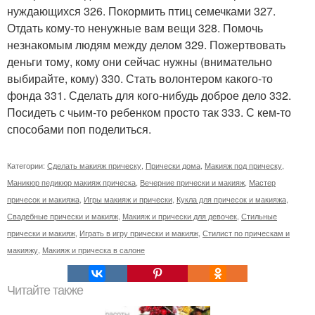
нуждающихся 326. Покормить птиц семечками 327.
Отдать кому-то ненужные вам вещи 328. Помочь
незнакомым людям между делом 329. Пожертвовать
деньги тому, кому они сейчас нужны (внимательно
выбирайте, кому) 330. Стать волонтером какого-то
фонда 331. Сделать для кого-нибудь доброе дело 332.
Посидеть с чьим-то ребенком просто так 333. С кем-то
способами поп поделиться.
Категории:
Сделать макияж прическу
,
Прически дома
,
Макияж под прическу
,
Маникюр педикюр макияж прическа
,
Вечерние прически и макияж
,
Мастер
причесок и макияжа
,
Игры макияж и прически
,
Кукла для причесок и макияжа
,
Свадебные прически и макияж
,
Макияж и прически для девочек
,
Стильные
прически и макияж
,
Играть в игру прически и макияж
,
Стилист по прическам и
макияжу
,
Макияж и прическа в салоне
Читайте также