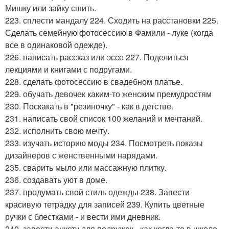
Мишку или зайку сшить.
223. сплести мандалу 224. Сходить на расстановки 225.
Сделать семейную фотосессию в Фамили - луке (когда
все в одинаковой одежде).
226. написать рассказ или эссе 227. Поделиться
лекциями и книгами с подругами.
228. сделать фотосессию в свадебном платье.
229. обучать девочек каким-то женским премудростям
230. Поскакать в "резиночку" - как в детстве.
231. написать свой список 100 желаний и мечтаний.
232. исполнить свою мечту.
233. изучать историю моды 234. Посмотреть показы
дизайнеров с женственными нарядами.
235. сварить мыло или массажную плитку.
236. создавать уют в доме.
237. продумать свой стиль одежды 238. Завести
красивую тетрадку для записей 239. Купить цветные
ручки с блестками - и вести ими дневник.
240. завести анкету для подружек - как когда-то в школе.