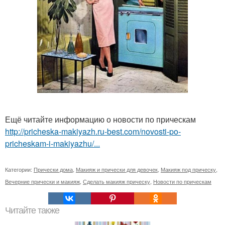
Ещё читайте информацию о новости по прическам
http://pricheska-makiyazh.ru-best.com/novosti-po-
pricheskam-i-makiyazhu/...
Категории:
Прически дома
,
Макияж и прически для девочек
,
Макияж под прическу
,
Вечерние прически и макияж
,
Сделать макияж прическу
,
Новости по прическам
Читайте также