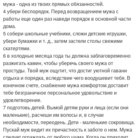
мужа - одна из твоих прямых обязанностей.
4 убери беспорядок. Перед возвращением мужа с
работы еще один раз наведи порядок в основной части
дома.
5 собери школьные учебники, сложи детские игрушки,
убери бумажки и т. д., затем застели столы свежими
скатертями.
6 в холодные месяца года ты должна заблаговременно
разжигать камин, чтобы уберечь своего мужа от
простуды. Твой муж ощутит, что достиг уютной гавани
отдыха и порядка, вследствие чего воодушевит тебя. В
конечном счете, снабжение мужа комфортом доставит
тебе безграничное персональное удовольствие и
удовлетворение.
7 подготовь детей. Вымой детям руки и лица (если они
маленькие), расчеши им волосы и, в случае
необходимости, переодень. Дети - маленькие сокровища.
Пускай муж видит их причастность к заботе о нем. Мужа
следует ограждать от любого шума. Когда он приходит