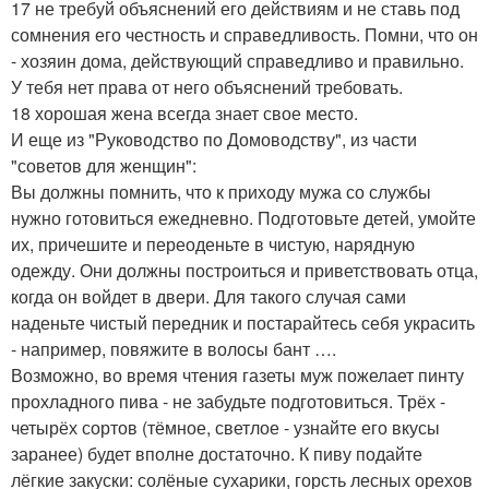
17 не требуй объяснений его действиям и не ставь под
сомнения его честность и справедливость. Помни, что он
- хозяин дома, действующий справедливо и правильно.
У тебя нет права от него объяснений требовать.
18 хорошая жена всегда знает свое место.
И еще из "Руководство по Домоводству", из части
"советов для женщин":
Вы должны помнить, что к приходу мужа со службы
нужно готовиться ежедневно. Подготовьте детей, умойте
их, причешите и переоденьте в чистую, нарядную
одежду. Они должны построиться и приветствовать отца,
когда он войдет в двери. Для такого случая сами
наденьте чистый передник и постарайтесь себя украсить
- например, повяжите в волосы бант ….
Возможно, во время чтения газеты муж пожелает пинту
прохладного пива - не забудьте подготовиться. Трёх -
четырёх сортов (тёмное, светлое - узнайте его вкусы
заранее) будет вполне достаточно. К пиву подайте
лёгкие закуски: солёные сухарики, горсть лесных орехов