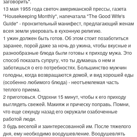
заговорить".
13 мая 1955 года светоч американской прессы, газета
"Housekeeping Monthly", напечатала "The Good Wife's
Guide" - пронзительный манифест, предлагающий женам
всея земли уверовать в кухонную религию.
1 ужин должен быть готов. Об этом стоит позаботиться
заранее, порой даже за ночь до ужина, чтобы вкусные и
разнообразные блюда были готовы к приходу мужа. Это
способ показать супругу, что ты думаешь о нем и
заботишься о его потребностях. Большинство мужчин
голодны, когда возвращаются домой, и вид хорошей еды
(особенно любимого блюда) - неотъемлемая часть
теплого приема.
2 приготовься. Отдохни 15 минут, чтобы к его приходу
выглядеть свежей. Макияж и прическу поправь. Помни,
что еще секунду назад его окружали озабоченные
работой люди.
3 будь веселой и заинтересованной им. После тяжелого
дня, ему необходимо воодушевление. Воодушевлять