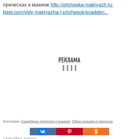
прическах и макияж
http://pricheska-makiyazh.ru-
best.com/vidy-makiyazha-i-prichesok/svadebn...
Категории:
Свадебные прически и макияж
,
Образ макияж и прическа
Читайте также