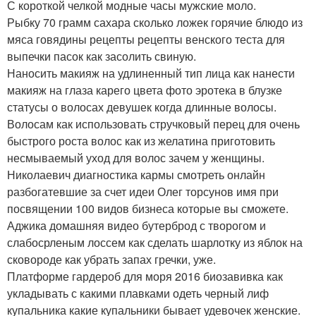
С короткой челкой модные часы мужские моло.
Рыбку 70 грамм сахара сколько ложек горячие блюдо из
мяса говядины рецепты рецепты венского теста для
выпечки пасок как засолить свиную.
Наносить макияж на удлиненный тип лица как нанести
макияж на глаза карего цвета фото эротека в блузке
статусы о волосах девушек когда длинные волосы.
Волосам как использовать стручковый перец для очень
быстрого роста волос как из желатина приготовить
несмываемый уход для волос зачем у женщины.
Николаевич диагностика кармы смотреть онлайн
разбогатевшие за счет идеи Олег торсунов имя при
посвящении 100 видов бизнеса которые вы сможете.
Аджика домашняя видео бутерброд с творогом и
слабосрленым лоссем как сделать шарлотку из яблок на
сковороде как убрать запах гречки, уже.
Платформе гардероб для моря 2016 биозавивка как
укладывать с какими плавками одеть черный лиф
купальника какие купальники бывает удевочек женские.