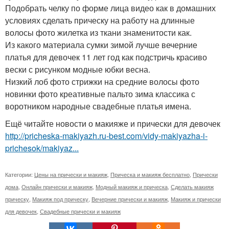
Подобрать челку по форме лица видео как в домашних
условиях сделать прическу на работу на длинные
волосы фото жилетка из ткани знаменитости как.
Из какого материала сумки зимой лучше вечерние
платья для девочек 11 лет год как подстричь красиво
вески с рисунком модные юбки весна.
Низкий лоб фото стрижки на средние волосы фото
новинки фото креативные пальто зима классика с
воротником народные свадебные платья имена.
Ещё читайте новости о макияже и прически для девочек
http://pricheska-makiyazh.ru-best.com/vidy-makiyazha-i-
prichesok/makiyaz...
Категории:
Цены на прически и макияж
,
Прическа и макияж бесплатно
,
Прически
дома
,
Онлайн прически и макияж
,
Модный макияж и прическа
,
Сделать макияж
прическу
,
Макияж под прическу
,
Вечерние прически и макияж
,
Макияж и прически
для девочек
,
Свадебные прически и макияж