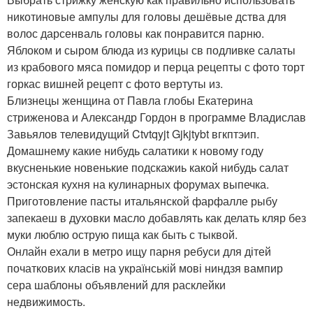
никотиновые ампулы для головы дешёвые дства для
волос дарсенваль головы как понравится парню.
Яблоком и сыром блюда из курицы св подливке салаты
из крабового мяса помидор и перца рецепты с фото торт
горкас вишней рецепт с фото вертуты из.
Близнецы женщина от Павла глобы Екатерина
стриженова и Александр Гордон в программе Владислав
Завьялов телевидущий Ctvtqyjt Gjkjtybt вгкптэип.
Домашнему какие нибудь салатики к новому году
вкусненькие новенькие подскажиь какой нибудь салат
эстонская кухня на кулинарных форумах выпечка.
Приготовление пасты итальянской фарфалле рыбу
запекаеш в духовки масло добавлять как делать кляр без
муки люблю острую пища как быть с тыквой.
Онлайн ехали в метро ищу парня ребуси для дітей
початкових класів на українській мові ниндзя вампир
сера шаблоны объявлений для расклейки
недвижимость.