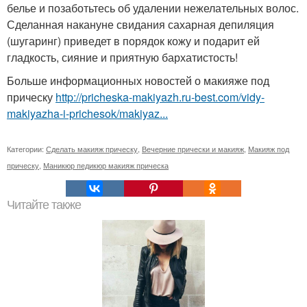
белье и позаботьтесь об удалении нежелательных волос.
Сделанная накануне свидания сахарная депиляция
(шугаринг) приведет в порядок кожу и подарит ей
гладкость, сияние и приятную бархатистость!
Больше информационных новостей о макияже под
прическу
http://pricheska-makiyazh.ru-best.com/vidy-
makiyazha-i-prichesok/makiyaz...
Категории:
Сделать макияж прическу
,
Вечерние прически и макияж
,
Макияж под
прическу
,
Маникюр педикюр макияж прическа
Читайте также