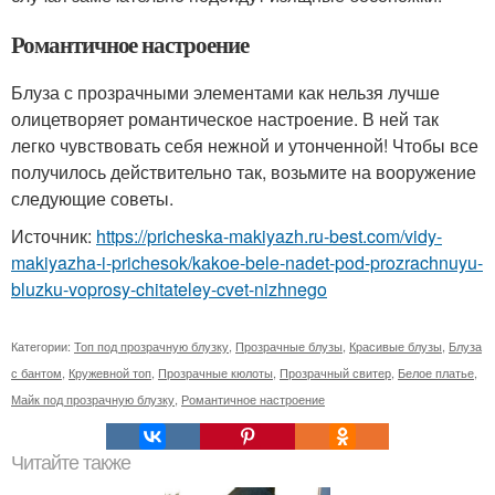
Романтичное настроение
Блуза с прозрачными элементами как нельзя лучше
олицетворяет романтическое настроение. В ней так
легко чувствовать себя нежной и утонченной! Чтобы все
получилось действительно так, возьмите на вооружение
следующие советы.
Источник:
https://pricheska-makiyazh.ru-best.com/vidy-
makiyazha-i-prichesok/kakoe-bele-nadet-pod-prozrachnuyu-
bluzku-voprosy-chitateley-cvet-nizhnego
Категории:
Топ под прозрачную блузку
,
Прозрачные блузы
,
Красивые блузы
,
Блуза
с бантом
,
Кружевной топ
,
Прозрачные кюлоты
,
Прозрачный свитер
,
Белое платье
,
Майк под прозрачную блузку
,
Романтичное настроение
Читайте также