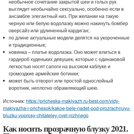
необычное сочетание закрытой шеи и голых рук
выглядит необычайно сексуально, особенно если в
ансамбле элегантный низ. При желании на такую
черную или белую водолазку можно накинуть бомбер
оверсайз или удлиненный кардиган;
по длине актуальные модели делятся на укороченные
и традиционные;
новинка – платье водолазка. Оно может влиться в
гардероб худеньких девушек, которые с одинаковой
легкостью носят сапоги на высоком каблуке и
громоздкие армейские ботинки;
может быть отворот или простой однослойный
воротник, неплотно обрамляющий шею.
Источник:
https://pricheska-makiyazh.ru-best.com/vidy-
makiyazha-i-prichesok/kakoe-bele-nadet-pod-prozrachnuyu-
bluzku-voprosy-chitateley-cvet-nizhnego
Как носить прозрачную блузку 2021.