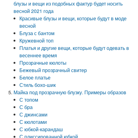
блузы и вещи из подобных фактур будет носить
весной 2021 года
Красивые блузы и вещи, которые будут в моде
весной
Блуза с бантом
Кружевной топ
Платья и другие вещи, которые будут одевать в
весеннее время
Прозрачные кюлоты
Бежевый прозрачный свитер
Белое платье
Стиль бохо-шик
Майка под прозрачную блузку. Примеры образов
С топом
С бра
С джинсами
С кюлотами
С юбкой-карандаш
С плиссированной юбкой