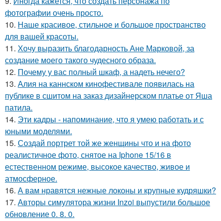
9.
Иногда кажется, что создать персонажа по
фотографии очень просто.
10.
Наше красивое, стильное и большое пространство
для вашей красоты.
11.
Хочу выразить благодарность Ане Марковой, за
создание моего такого чудесного образа.
12.
Почему у вас полный шкаф, а надеть нечего?
13.
Алия на каннском кинофестивале появилась на
публике в сшитом на заказ дизайнерском платье от Яша
патила.
14.
Эти кадры - напоминание, что я умею работать и с
юными моделями.
15.
Создай портрет той же женщины что и на фото
реалистичное фото, снятое на Iphone 15/16 в
естественном режиме, высокое качество, живое и
атмосферное.
16.
А вам нравятся нежные локоны и крупные кудряшки?
17.
Авторы симулятора жизни Inzoi выпустили большое
обновление 0. 8. 0.