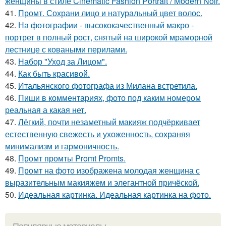
женщины в стиле Cinematic Fashion Portrait / Modern Noir.
41.
Промт. Сохрани лицо и натуральный цвет волос.
42.
На фотографии - высококачественный макро -
портрет в полный рост, снятый на широкой мраморной
лестнице с коваными перилами.
43.
Набор "Уход за Лицом".
44.
Как быть красивой.
45.
Итальянского фотографа из Милана встретила.
46.
Пиши в комментариях, фото под каким номером
реальная а какая нет.
47.
Лёгкий, почти незаметный макияж подчёркивает
естественную свежесть и ухоженность, сохраняя
минимализм и гармоничность.
48.
Промт промты Promt Promts.
49.
Промт на фото изображена молодая женщина с
выразительным макияжем и элегантной причёской.
50.
Идеальная картинка. Идеальная картинка на фото.