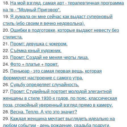
18.
На мой взгляд, самая арт - терапевтичная программа
на тв - "Модный Приговор".
19.
Я думала он мне сейчас как выдаст суперновый
стиль (ибо своим я вечно недовольна).
20.
Ошибки в подготовке, которые выдают невесту без
стилиста.
21.
Промт: девушка с чокером.
22.
Съёмка юный художник.
23.
Промт: Создай не меняя черты лица.
24.
Фото + платье + промт.
25.
Пеньюар - это самая первая вещь, которая
формирует настроение с самого утра.
26.
Судьбу определяет случайность.
27.
Промт: Студийный портрет молодой элегантной
женщины в стиле 1930-х годов, по пояс, классическая
поза, спокойный уверенный взгляд прямо в камеру.
28.
Весна. Тепло. А что это значит?
29.
Каждая женщина мечтает выглядеть идеально на
любом событии - день рождение, свадьба подруги,