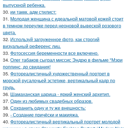
выпускной ребенка.
30.
ии таккк. адм стилист:
31.
Молодая женщина с идеальной матовой кожей стоит
в темном переулке перед неоновой вывеской розового
цвета.
32.
Используй загруженное фото, как строгий
визуальный референс лиц.
33.
Фотосессия беременности все включено.
34.
Олег табаков сыграл миссис Эндрю в фильме "Мэри
поппинс, до свидания!
35.
Фотореалистичный художественный портрет в
морской русалочьей эстетике, вертикальный кадр по
грудь.
36.
Шамаханская царица - яркий женский архетип.
37.
Один из любимых свадебных образов.
38.
Сохранить одну и ту же внешность:
39.
- Создание причёски и макияжа.
40.
Фотореалистичный вертикальный портрет молодой