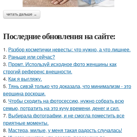
читать дальше →
Последние обновления на сайте:
1.
Разбор косметички невесты: что нужно, а что лишнее.
2.
Раньше или сейчас?
3.
Промт. Используй исходное фото женщины как
строгий референс внешности.
4.
Как я выгляжу.
5.
Тянь сивэй только что доказала, что минимализм - это
вершина роскоши.
6.
Чтобы сходить на фотосессию, нужно собрать всю
семью, потратить на это кучу времени, денег и сил.
7.
Выбирала фотографии, и не смогла поместить все
приятные моменты.
8.
Мастера, милые, у меня такая радость случалась!