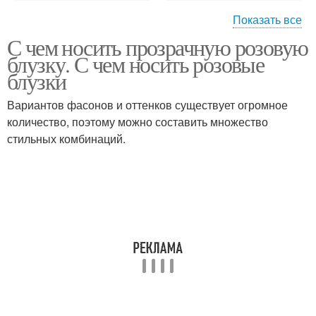
Показать все
С чем носить прозрачную розовую
Топ под пиджак
Топы в бельевом стиле
блузку. С чем носить розовые
блузки
Вариантов фасонов и оттенков существует огромное
количество, поэтому можно составить множество
стильных комбинаций.