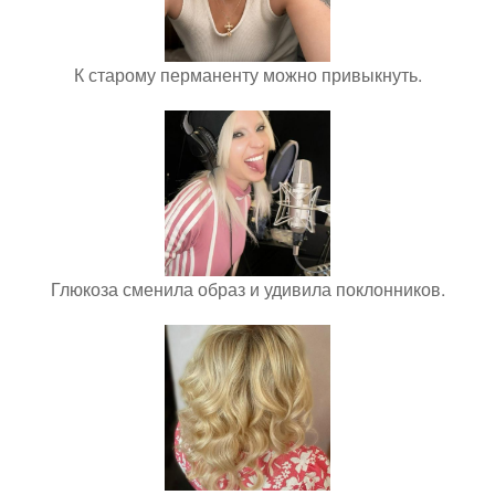
К старому перманенту можно привыкнуть.
Глюкоза сменила образ и удивила поклонников.