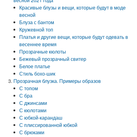
весной 2021 года
Красивые блузы и вещи, которые будут в моде
весной
Блуза с бантом
Кружевной топ
Платья и другие вещи, которые будут одевать в
весеннее время
Прозрачные кюлоты
Бежевый прозрачный свитер
Белое платье
Стиль бохо-шик
Прозрачная блузка. Примеры образов
С топом
С бра
С джинсами
С кюлотами
С юбкой-карандаш
С плиссированной юбкой
С брюками