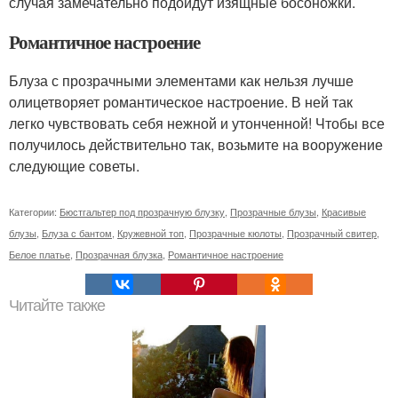
случая замечательно подойдут изящные босоножки.
Романтичное настроение
Блуза с прозрачными элементами как нельзя лучше
олицетворяет романтическое настроение. В ней так
легко чувствовать себя нежной и утонченной! Чтобы все
получилось действительно так, возьмите на вооружение
следующие советы.
Категории:
Бюстгальтер под прозрачную блузку
,
Прозрачные блузы
,
Красивые
блузы
,
Блуза с бантом
,
Кружевной топ
,
Прозрачные кюлоты
,
Прозрачный свитер
,
Белое платье
,
Прозрачная блузка
,
Романтичное настроение
Читайте также