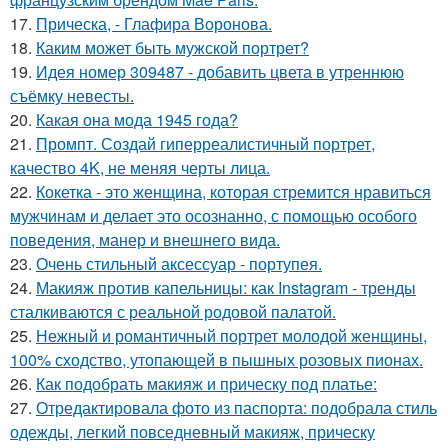
17.
Прическа, - Глафира Воронова.
18.
Каким может быть мужской портрет?
19.
Идея номер 309487 - добавить цвета в утреннюю
съёмку невесты.
20.
Какая она мода 1945 года?
21.
Промпт. Создай гиперреалистичный портрет,
качество 4K, не меняя черты лица.
22.
Кокетка - это женщина, которая стремится нравиться
мужчинам и делает это осознанно, с помощью особого
поведения, манер и внешнего вида.
23.
Очень стильный аксессуар - портупея.
24.
Макияж против капельницы: как Instagram - тренды
сталкиваются с реальной родовой палатой.
25.
Нежный и романтичный портрет молодой женщины,
100% сходство, утопающей в пышных розовых пионах.
26.
Как подобрать макияж и прическу под платье:
27.
Отредактировала фото из паспорта: подобрала стиль
одежды, легкий повседневный макияж, прическу