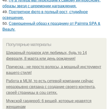
образы звезд с церемонии награждения.
49.
Портретное фото в полный рост, студийное
освещение.
50.
Совершенный образ к празднику от Palmira SPA &
Beauty.
Популярные материалы
Шикарный подарок для любимых, будь то 14
февраля, 8 марта или день рождения!
Прическа - не просто волосы, а мощный инструмент
вашего стиля!
Работа в MLM, то есть сетевой компании сейчас
неразрывно связана с создание своего контента,
своей страницы в соц сетях.
Мужской гардероб: 6 вещей, которые нравятся
женщинам