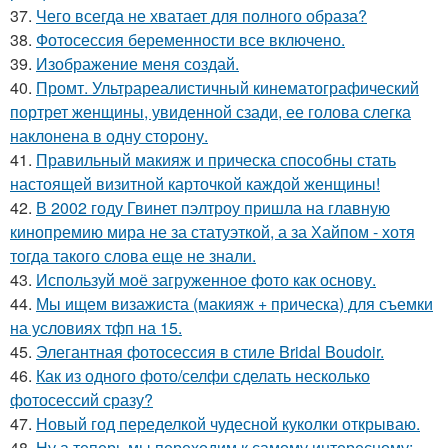
37.
Чего всегда не хватает для полного образа?
38.
Фотосессия беременности все включено.
39.
Изображение меня создай.
40.
Промт. Ультрареалистичный кинематографический
портрет женщины, увиденной сзади, ее голова слегка
наклонена в одну сторону.
41.
Правильный макияж и прическа способны стать
настоящей визитной карточкой каждой женщины!
42.
В 2002 году Гвинет пэлтроу пришла на главную
кинопремию мира не за статуэткой, а за Хайпом - хотя
тогда такого слова еще не знали.
43.
Используй моё загруженное фото как основу.
44.
Мы ищем визажиста (макияж + прическа) для съемки
на условиях тфп на 15.
45.
Элегантная фотосессия в стиле Bridal Boudoir.
46.
Как из одного фото/селфи сделать несколько
фотосессий сразу?
47.
Новый год переделкой чудесной куколки открываю.
48.
Ну а теперь мы переходим к самому интересному: