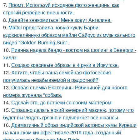
7.
Промт. Используй исходное фото женщины как
строгий референс внешности.
8.
Давайте знакомиться! Меня зовут Ангелина.
9.
Mattel представила новую куклу Барби,
вдохновлённую образом майли Сайрус из музыкального
видео "Golden Burning Sun".
10.
Рианна надела бандо - костюм на шопинг в Беверли -
хиллз.
11.
Создаю красивые образы в 4 руки в Иркутске.
12.
Хотите, чтобы ваша семейная фотосессия
получилась незабываемой и радостной?
13.
Особая съемка Екатерины Рябининой для нового
номера журнала "собака.
14.
Сделай это, до встречи со своим мастером:
15.
Страшно делать яркий вечерний макияж, потому что
будет выглядеть грязно и подчеркнет все нюансы.
16.
Драматичный образ индийской актрисы хумы Куреши
на каннском кинофестивале 2019 года, созданный
французским брендом Mae Paris.