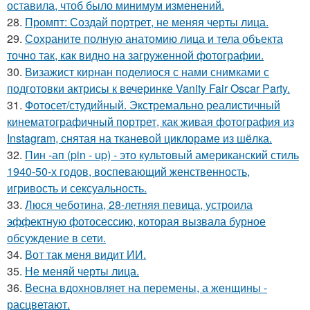
оставила, чтоб было минимум изменений.
28.
Промпт: Создай портрет, не меняя черты лица.
29.
Сохраните полную анатомию лица и тела объекта
точно так, как видно на загруженной фотографии.
30.
Визажист кирнан поделиося с нами снимками с
подготовки актрисы к вечеринке Vanity Fair Oscar Party.
31.
Фотосет/студийный. Экстремально реалистичный
кинематографичный портрет, как живая фотография из
Instagram, снятая на тканевой циклораме из шёлка.
32.
Пин -ап (pin - up) - это культовый американский стиль
1940-50-х годов, воспевающий женственность,
игривость и сексуальность.
33.
Люся чеботина, 28-летняя певица, устроила
эффектную фотосессию, которая вызвала бурное
обсуждение в сети.
34.
Вот так меня видит ИИ.
35.
Не меняй черты лица.
36.
Весна вдохновляет на перемены, а женщины -
расцветают.