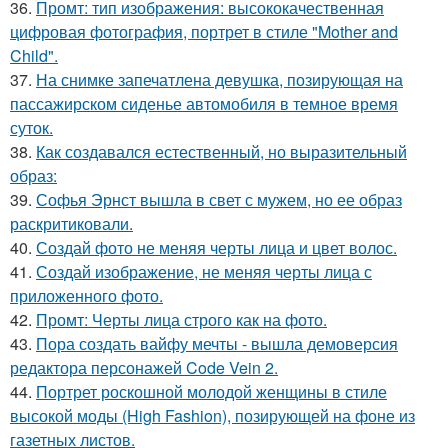
36.
Промт: тип изображения: высококачественная
цифровая фотография, портрет в стиле "Mother and
Child".
37.
На снимке запечатлена девушка, позирующая на
пассажирском сиденье автомобиля в темное время
суток.
38.
Как создавался естественный, но выразительный
образ:
39.
Софья Эрнст вышла в свет с мужем, но ее образ
раскритиковали.
40.
Создай фото не меняя черты лица и цвет волос.
41.
Создай изображение, не меняя черты лица с
приложенного фото.
42.
Промт: Черты лица строго как на фото.
43.
Пора создать вайфу мечты - вышла демоверсия
редактора персонажей Code Vein 2.
44.
Портрет роскошной молодой женщины в стиле
высокой моды (High Fashion), позирующей на фоне из
газетных листов.