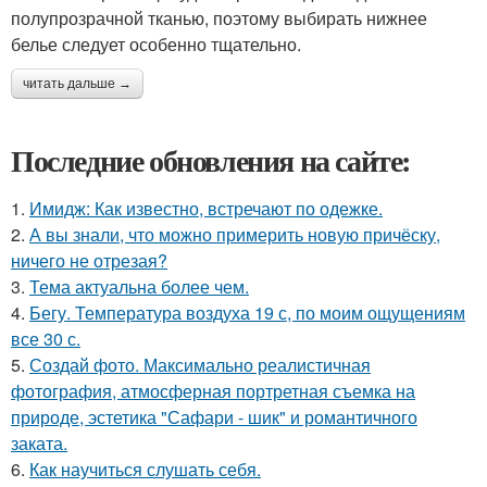
полупрозрачной тканью, поэтому выбирать нижнее
белье следует особенно тщательно.
читать дальше →
Последние обновления на сайте:
1.
Имидж: Как известно, встречают по одежке.
2.
А вы знали, что можно примерить новую причёску,
ничего не отрезая?
3.
Тема актуальна более чем.
4.
Бегу. Температура воздуха 19 с, по моим ощущениям
все 30 с.
5.
Создай фото. Максимально реалистичная
фотография, атмосферная портретная съемка на
природе, эстетика "Сафари - шик" и романтичного
заката.
6.
Как научиться слушать себя.