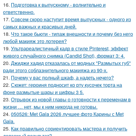
16.
Подготовка к выпускному - волнительно и
ответственно.
17.
Совсем скоро наступит время выпускных - одного из
самых важных и красивых дней.
18.
Что такое бьюти - типаж внешности и почему без него
любой макияж это лотерея?
19.
Ультрареалистичный кадр в стиле Pinterest, эффект
живого случайного снимка (Candid Shot), формат 3: 4.
20.
Джиджи хадид отказалась от модных "Размытых губ"
ради этого соблазнительного макияжа из 90-х.
21.
Почему у вас полный шкаф, а надеть нечего?
22.
Сюжет: героиня подносит ко рту кусочек торта на
фоне размытые шары и цифры 3 5.
23.
Отрывок из новой главы о готовности к переменам в
жизни … нет, мы к ним никогда не готовы.
24.
050526: Met Gala 2026 лучшее фото Карины с Met
Gala.
25.
Как правильно сориентировать мастера и получить
делаемый результат?