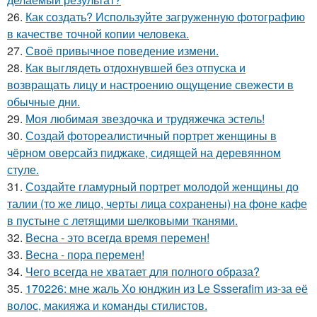
26.
Как создать? Используйте загруженную фотографию
в качестве точной копии человека.
27.
Своё привычное поведение измени.
28.
Как выглядеть отдохнувшей без отпуска и
возвращать лицу и настроению ощущение свежести в
обычные дни.
29.
Моя любимая звездочка и трудяжечка эстель!
30.
Создай фотореалистичный портрет женщины в
чёрном оверсайз пиджаке, сидящей на деревянном
стуле.
31.
Создайте гламурный портрет молодой женщины до
талии (то же лицо, черты лица сохранены) на фоне кафе
в пустыне с летящими шелковыми тканями.
32.
Весна - это всегда время перемен!
33.
Весна - пора перемен!
34.
Чего всегда не хватает для полного образа?
35.
170226: мне жаль Хо юнджин из Le Ssserafim из-за её
волос, макияжа и команды стилистов.