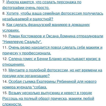
7.
Иногда кажется, что создать персонажа по
фотографии очень просто.
8.
Хотите, чтобы ваша семейная фотосессия получилась
незабываемой и радостной?
9.
Как сделать французский маникюр в домашних
условиях.
10.
Роман Костомаров и Оксана Домнина отпраздновали
"Никелевую Свадьбу".
11.
Очень редко находится повод сделать себе макияж и
прическу у профессионала.
12.
Селена гомес и Бенни Бланко испытывают кризис в
отношениях.
13.
Мечтаете о подобной фотосессии, но нет времени на
поездки или организацию?
14.
Особая съемка Екатерины Рябининой для нового
номера журнала "собака.
15.
Возьму несколько выпускниц и невест в городе
Россошь на полный образ) прическа, макияж любой
сложности.