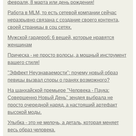
февраля, 8 марта или день рождения!
Работа в MLM, то есть сетевой компании сейчас
неразрывно связана с создание своего контента,
своей страницы в соц сетях.
Мужской гардероб: 6 вещей, которые нравятся
женщинам
Прическа - не просто волосы, а мощный инструмент
вашего стиля!
"Эффект Неузнаваемости": почему новый образ
певицы вызвал споры о гранях возможного?
На шанхайской премьере "Человека - Паука:
Совершенно Новый День" зендея выбрала не
просто очередной наряд, а настоящий артефакт
высокой моды.
Улыбка - это не мелочь, а деталь, которая меняет
весь образ человека.