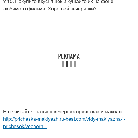
? 10. Накупите вкусняшек и кушайте их на фоне
любимого фильма! Хорошей вечеринки?
Ещё читайте статьи о вечерних прическах и макияж
http://pricheska-makiyazh.ru-best.com/vidy-makiyazha-i-
prichesok/vechern...