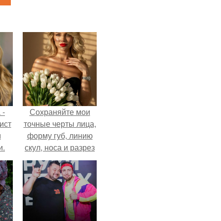
 -
Сохраняйте мои
ист
точные черты лица,
м
форму губ, линию
и.
скул, носа и разрез
глаз.