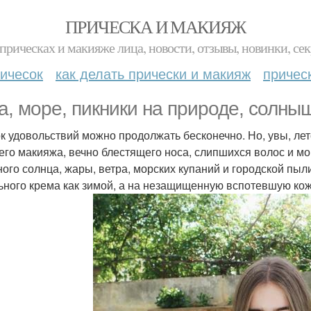
ПРИЧЕСКА И МАКИЯЖ
прическах и макияже лица, новости, отзывы, новинки, сек
ичесок
как делать прически и макияж
причес
а, море, пикники на природе, солныш
к удовольствий можно продолжать бесконечно. Но, увы, лет
его макияжа, вечно блестящего носа, слипшихся волос и мо
ного солнца, жары, ветра, морских купаний и городской пыл
ьного крема как зимой, а на незащищенную вспотевшую кож