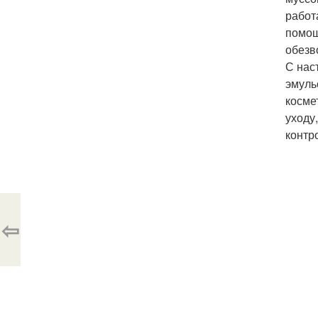
работ
помощ
обезв
С нас
эмуль
косме
уходу
контр
⇦