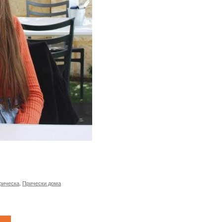
рическа
,
Прически дома