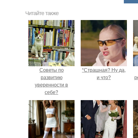
Читайте также
Советы по
"Страшная? Ну да,
развитию
и что?
р
уверенности в
себе?