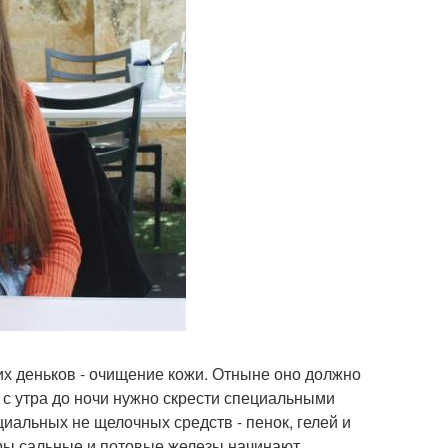
их деньков - очищение кожи. Отныне оно должно
у с утра до ночи нужно скрести специальными
иальных не щелочных средств - пенок, гелей и
ары сальные и потовые железы начинают