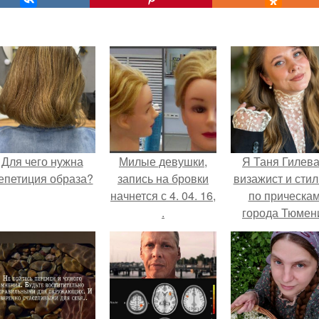
Для чего нужна
Милые девушки,
Я Таня Гилева
епетиция образа?
запись на бровки
визажист и стил
начнется с 4. 04. 16,
по прическа
.
города Тюмен