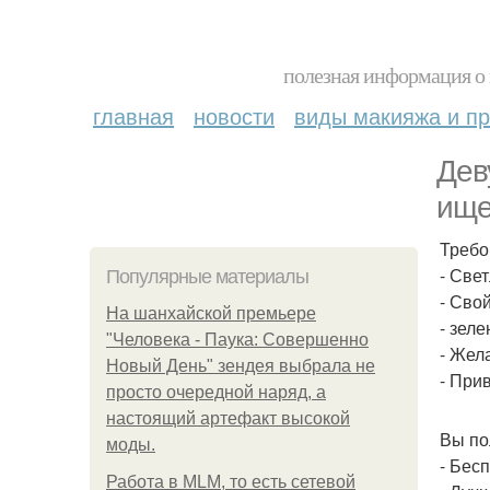
полезная информация о 
главная
новости
виды макияжа и пр
Дев
ище
Требо
- Све
Популярные материалы
- Сво
На шанхайской премьере
- зеле
"Человека - Паука: Совершенно
- Жел
Новый День" зендея выбрала не
- При
просто очередной наряд, а
настоящий артефакт высокой
Вы по
моды.
- Бес
Работа в MLM, то есть сетевой