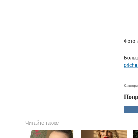
Фото 
Больш
priche
Категори
Понр
Читайте также