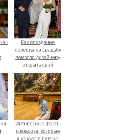
ка -
Как опоздание
невесты на свадьбу
т
помогло дизайнеру
открыть свой
о и
бренд.
бои
еня
Интересные факты
т
о красоте, которые
я узнала в питере.