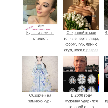
Курс визажист -
Сохраняйте мои
В
стилист.
точные черты лица,
форму губ, линию
скул, носа и разрез
глаз.
Обзорчик на
В 2006 году
зимнюю курн.
мужчина ударился
п
головой о дно