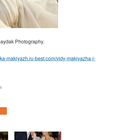
aydak Photography.
eska-makiyazh.ru-best.com/vidy-makiyazha-i-
ку