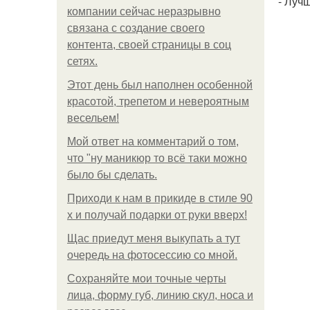
- Луч
компании сейчас неразрывно
связана с создание своего
контента, своей страницы в соц
сетях.
Этот день был наполнен особенной
красотой, трепетом и невероятным
весельем!
Мой ответ на комментарий о том,
что "ну маникюр то всё таки можно
было бы сделать.
Приходи к нам в прикиде в стиле 90
х и получай подарки от руки вверх!
Щас приедут меня выкупать а тут
очередь на фотосессию со мной.
Сохраняйте мои точные черты
лица, форму губ, линию скул, носа и