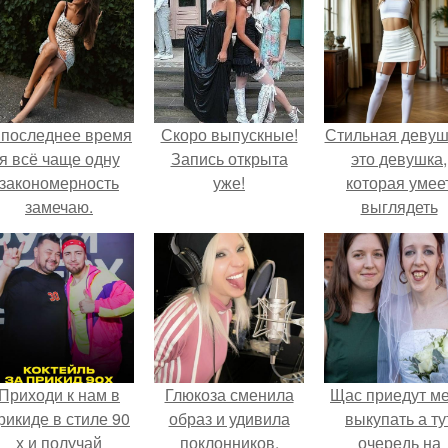
 последнее время
Скоро выпускные!
Стильная девуш
я всё чаще одну
Запись открыта
это девушка,
закономерность
уже!
которая умее
замечаю.
выглядеть
привлекательн
элегантно в лю
ситуации.
Приходи к нам в
Глюкоза сменила
Щас приедут м
рикиде в стиле 90
образ и удивила
выкупать а ту
х и получай
поклонников.
очередь на