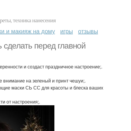
реты, техника нанесения
ки и макияж на дому
игры
отзывы
ь сделать перед главной
еренности и создаст праздничное настроение;.
е внимание на зеленый и принт чешуи;.
ающие маски СЬ СС для красоты и блеска ваших
и от настроения;.