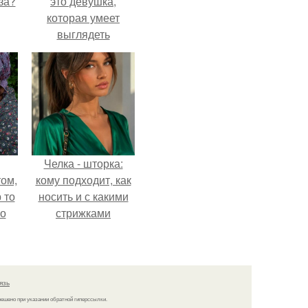
за?
это девушка,
которая умеет
выглядеть
привлекательно и
элегантно в любои
ситуации.
Челка - шторка:
ом,
кому подходит, как
 то
носить и с какими
но
стрижками
ь.
сочетать.
язь
решено при указании обратной гиперссылки.