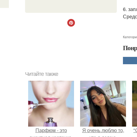
6. за
Средс
Категори
Понр
Читайте также
Парфюм - это
Я очень люблю то,
"