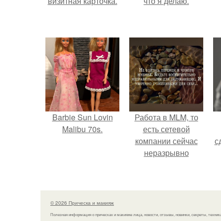
визитная карточка.
что я делаю.
Barbie Sun Lovin
Работа в MLM, то
Malibu 70s.
есть сетевой
компании сейчас
с
неразрывно
связана с создание
своего контента,
своей страницы в
соц сетях.
© 2026 Прическа и макияж
Полезная информация о прическах и макияже лица, новости, отзывы, новинки, секреты, техник