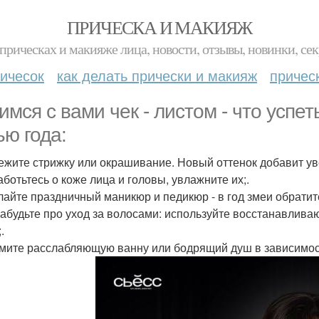
ПРИЧЕСКА И МАКИЯЖ
прическах и макияже лица, новости, отзывы, новинки, сек
ичесок
как делать прически и макияж
причес
имся с вами чек - листом - что успет
ью года:
вежите стрижку или окрашивание. Новый оттенок добавит ув
аботьтесь о коже лица и головы, увлажните их;.
елайте праздничный маникюр и педикюр - в год змеи обратит
 забудьте про уход за волосами: используйте восстанавлив
.
имите расслабляющую ванну или бодрящий душ в зависимост