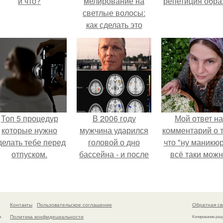
и что?
мелирование на
репетиция обра
светлые волосы:
как сделать это
правильно
Топ 5 процедур
В 2006 году
Мой ответ на
которые нужно
мужчина ударился
комментарий о т
делать тебе перед
головой о дно
что "ну маникюр
отпуском.
бассейна - и после
всё таки мож
этого его жизнь
было бы сделат
изменилась самым
странным образом.
Контакты
Пользовательское соглашение
Обратная св
Политика конфидециальности
а
Копирование раз