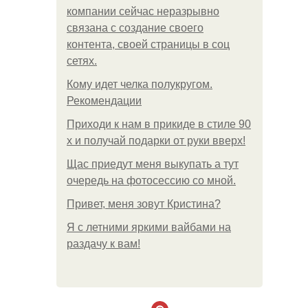
компании сейчас неразрывно
связана с создание своего
контента, своей страницы в соц
сетях.
Кому идет челка полукругом.
Рекомендации
Приходи к нам в прикиде в стиле 90
х и получай подарки от руки вверх!
Щас приедут меня выкупать а тут
очередь на фотосессию со мной.
Привет, меня зовут Кристина?
Я с летними яркими вайбами на
раздачу к вам!