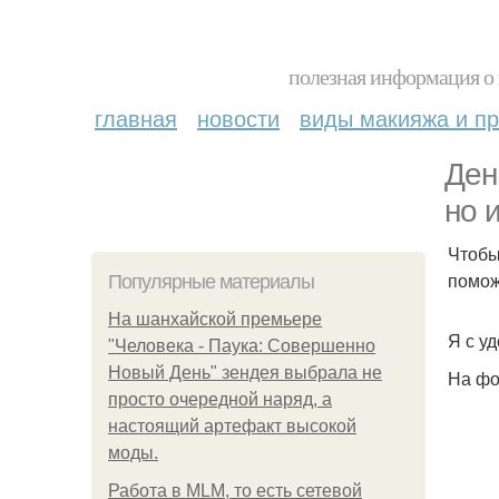
полезная информация о 
главная
новости
виды макияжа и пр
Ден
но 
Чтобы
помож
Популярные материалы
На шанхайской премьере
Я с у
"Человека - Паука: Совершенно
Новый День" зендея выбрала не
На фо
просто очередной наряд, а
настоящий артефакт высокой
моды.
Работа в MLM, то есть сетевой