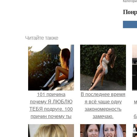
Категори
Понр
Читайте также
101 причина
В последнее время
почему Я ЛЮБЛЮ
я всё чаще одну
м
ТЕБЯ подруге. 100
закономерность
причин почему ты
замечаю.
б
моя лучшая
подруга.
и