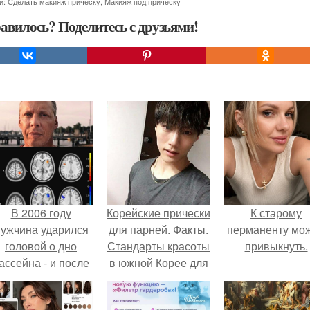
и:
Сделать макияж прическу
,
Макияж под прическу
авилось? Поделитесь с друзьями!
В 2006 году
Корейские прически
К старому
ужчина ударился
для парней. Факты.
перманенту мо
головой о дно
Стандарты красоты
привыкнуть.
ассейна - и после
в южной Корее для
этого его жизнь
парней?
зменилась самым