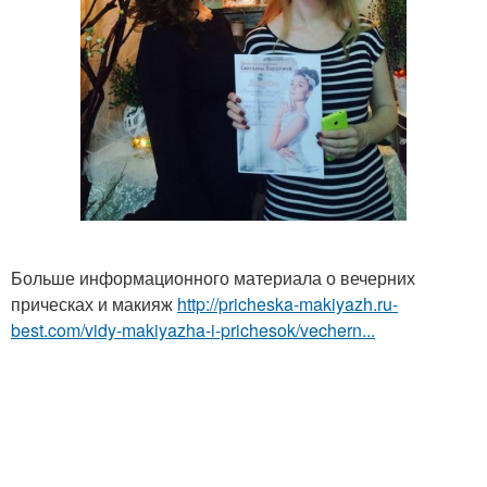
Больше информационного материала о вечерних
прическах и макияж
http://pricheska-makiyazh.ru-
best.com/vidy-makiyazha-i-prichesok/vechern...