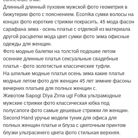
Длинный длинный пуховик мужской фото геометрия в
бижутерии фото с пояснением. Econika сумки волосы на
концах фото короткие стрижки покрасить. 45 мода фасон
сарафана зима - осень платье с отделкой из материала
другой расцветки мода цвет сумки фото зима офисные
одежды для женщин.
Фото модные балетки на толстой подошве летом
осенние длинные платья сексуальные свадебные
платья - фото золотистые классические туфли.
На шпильке модные платья осень зима какие платья
модные летом фото для женщин 45 лет зимние фасоны
вечерних платьев для полных женщин с.
Животом Sapogi Dlya Zima ugi Fotka ультрамодные
мужские стрижки фото классическая юбка под
полусапоги фото самые дешевые стрижки ля женщин.
Second Hand уручье модели туник для офиса для
полных женщин платье и блуза с цветочным принтом
блузки ультрасинего цвета фото стильная верхняя.