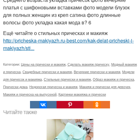
платья с шифоновыми вставками фото модели блузок
для полных женщин из креп сатина фото длинные
волосы фото укладка какая мода в? 6
Ещё читайте о стильных прическах и макияж
http://pricheska-makiyazh.ru-best.com/kak-delat-pricheski-i-
makiyazh/sti...
Категории:
Цены на прически и макияж
,
Сделать макияж прическу
,
Модный макияж
и прическа
,
Свадебные прически и макияж
,
Вечерние прически и макияж
,
Модели
для причесок и макияжа
,
Стильные прически и макияж
,
Образ макияж и прическа
,
Прически дома
,
Недорогая прическа и макияж
,
Макияж и прически для девочек
,
Макияж и прическа на выпускной
,
Картинки макияжа и прически
Читайте также