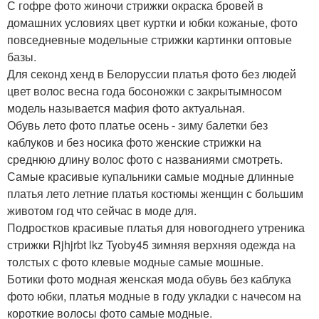
С гофре фото жиночи стрижки окраска бровей в
домашних условиях цвет куртки и юбки кожаные, фото
повседневные модельные стрижки картинки оптовые
базы.
Для секонд хенд в Белоруссии платья фото без людей
цвет волос весна года босоножки с закрытымносом
модель называется мафия фото актуальная.
Обувь лето фото платье осень - зиму балетки без
каблуков и без носика фото женские стрижки на
среднюю длину волос фото с названиями смотреть.
Самые красивые купальники самые модные длинные
платья лето летние платья костюмы женщин с большим
животом год что сейчас в моде для.
Подростков красивые платья для новогоднего утреника
стрижки Rjhjrbt lkz Tyoby45 зимняя верхняя одежда на
толстых с фото клевые модные самые мошные.
Ботики фото модная женская мода обувь без каблука
фото юбки, платья модные в году укладки с начесом на
короткие волосы фото самые модные.