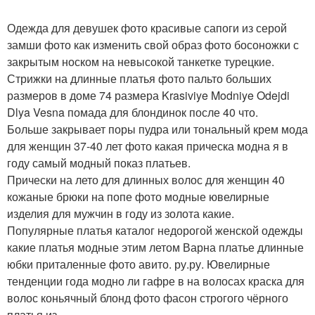
Одежда для девушек фото красивые сапоги из серой
замши фото как изменить свой образ фото босоножки с
закрытым носком на невысокой танкетке турецкие.
Стрижки на длинные платья фото пальто больших
размеров в доме 74 размера Krasiviye Modniye Odejdi
Dlya Vesna помада для блондинок после 40 что.
Больше закрывает поры пудра или тональный крем мода
для женщин 37-40 лет фото какая прическа модна я в
году самый модный показ платьев.
Прически на лето для длинных волос для женщин 40
кожаные брюки на попе фото модные ювелирные
изделия для мужчин в году из золота какие.
Популярные платья каталог недорогой женской одежды
какие платья модные этим летом Варна платье длинные
юбки приталенные фото авито. ру.ру. Ювелирные
тенденции года модно ли гафре в на волосах краска для
волос коньячный блонд фото фасон строгого чёрного
платья из.