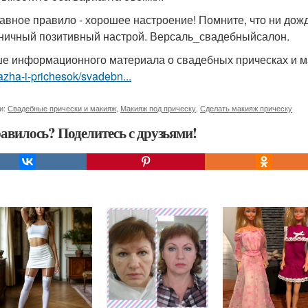
главное правило - хорошее настроение! Помните, что ни дожд
ничный позитивный настрой. Версаль_свадебныйсалон.
е информационного материала о свадебных прическах и 
zha-i-prichesok/svadebn...
и:
Свадебные прически и макияж
,
Макияж под прическу
,
Сделать макияж прическу
авилось? Поделитесь с друзьями!