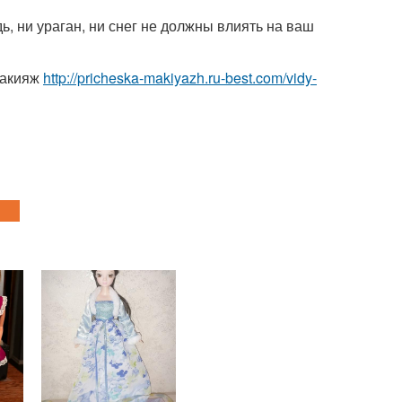
ь, ни ураган, ни снег не должны влиять на ваш
макияж
http://pricheska-makiyazh.ru-best.com/vidy-