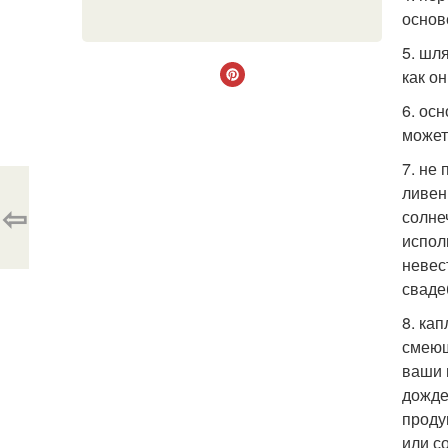
основ
5. шл
как о
6. ос
может
7. не
ливен
⇦
солне
испол
невес
сваде
8. ка
смеющ
ваши 
дожде
проду
или с