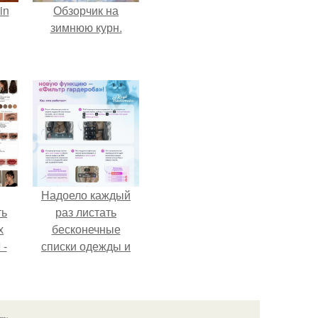
in
Обзорчик на
зимнюю курн.
Надоело каждый
ть
раз листать
х
бесконечные
 -
списки одежды и
юти
заново собирать
любимый лук по
кусочкам?
язь