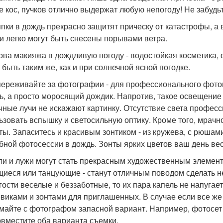
е кос, пучков отлично выдержат любую непогоду! Не забудь
япки в дождь прекрасно защитят прическу от катастрофы, а в
ни легко могут быть снесены порывами ветра.
нова макияжа в дождливую погоду - водостойкая косметика,
 быть таким же, как и при солнечной ясной погодке.
 переживайте за фотографии - для профессионального фото
ь, а просто моросящий дождик. Напротив, такое освещение
чные лучи не искажают картинку. Отсутствие света професс
ьзовать вспышку и светосильную оптику. Кроме того, мрач
ты. Запаситесь и красивым зонтиком - из кружева, с рюшам
бной фотосессии в дождь. Зонты ярких цветов ваш день ве
пли и лужи могут стать прекрасным художественным элемен
иеся или танцующие - станут отличным поводом сделать не
гости веселые и беззаботные, то их пара капель не напугает
виками и зонтами для приглашенных. В случае если все же
майте с фотографом запасной вариант. Например, фотосет в
овместите оба варианта съемки.