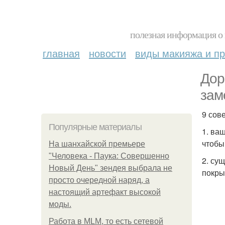
полезная информация о 
главная
новости
виды макияжа и пр
Дор
зам
9 сов
Популярные материалы
1. ва
чтобы
На шанхайской премьере
"Человека - Паука: Совершенно
2. су
Новый День" зендея выбрала не
покры
просто очередной наряд, а
настоящий артефакт высокой
моды.
Работа в MLM, то есть сетевой