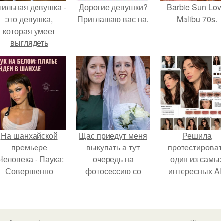
тильная девушка -
Дорогие девушки?
Barbie Sun Lov
это девушка,
Приглашаю вас на.
Malibu 70s.
которая умеет
выглядеть
привлекательно и
легантно в любои
ситуации.
На шанхайской
Щас приедут меня
Решила
премьере
выкупать а тут
протестирова
Человека - Паука:
очередь на
один из самы
Совершенно
фотосессию со
интересных AI
Новый День"
мной.
промтов для бь
ендея выбрала не
- анализа.
росто очередной
аряд, а настоящий
Контакты
Пользовательское соглашение
Обратная св