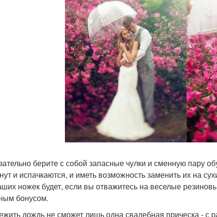
язательно берите с собой запасные чулки и сменную пару о
нут и испачкаются, и иметь возможность заменить их на су
аших ножек будет, если вы отважитесь на веселые резинов
ным бонусом.
режить дождь не сможет лишь одна свадебная прическа - с 