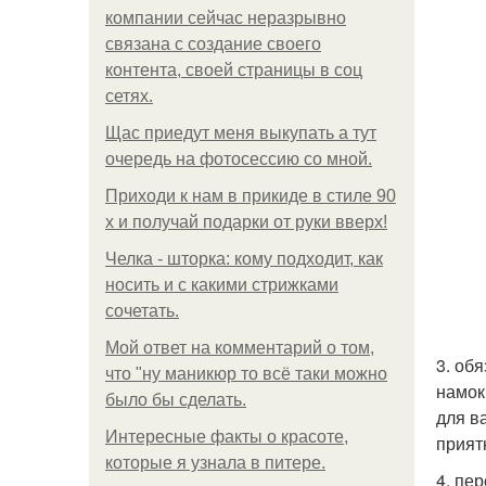
компании сейчас неразрывно
связана с создание своего
контента, своей страницы в соц
сетях.
Щас приедут меня выкупать а тут
очередь на фотосессию со мной.
Приходи к нам в прикиде в стиле 90
х и получай подарки от руки вверх!
Челка - шторка: кому подходит, как
носить и с какими стрижками
сочетать.
Мой ответ на комментарий о том,
3. об
что "ну маникюр то всё таки можно
намок
было бы сделать.
для в
Интересные факты о красоте,
прият
которые я узнала в питере.
4. пе