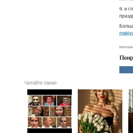
9. и 
празд
Больш
makiya
Категори
Понр
Читайте также