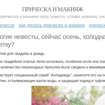
ПРИЧЕСКА И МАКИЯЖ
прическах и макияже лица, новости, отзывы, новинки, сек
ичесок
как делать прически и макияж
причес
огие невесты, сейчас осень, холодна
етку?
етов для свадьбы в дождь.
ше свадебное платье легко испачкать, особенно если оно о
 количество пешеходных прогулок было сведено к минимум
ществует специальный спрей "Антидождь", нанесите его на п
тие, отталкивающее капли воды, и защищает наряд и туфли 