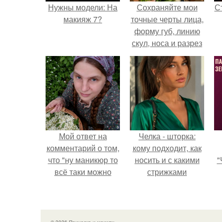
Нужны модели: На
Сохраняйте мои
С
макияж 7?
точные черты лица,
форму губ, линию
скул, носа и разрез
глаз.
э
Мой ответ на
Челка - шторка:
комментарий о том,
кому подходит, как
что "ну маникюр то
носить и с какими
"
всё таки можно
стрижками
было бы сделать.
сочетать.
з
п
н
© 2026 Прическа и макияж