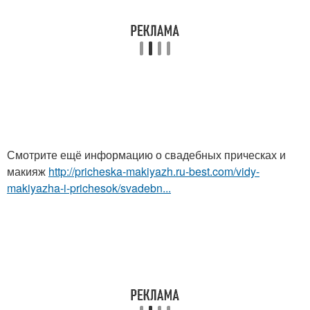
Смотрите ещё информацию о свадебных прическах и
макияж
http://pricheska-makiyazh.ru-best.com/vidy-
makiyazha-i-prichesok/svadebn...