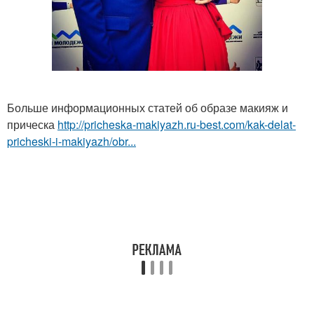
Больше информационных статей об образе макияж и
прическа
http://pricheska-makiyazh.ru-best.com/kak-delat-
pricheski-i-makiyazh/obr...