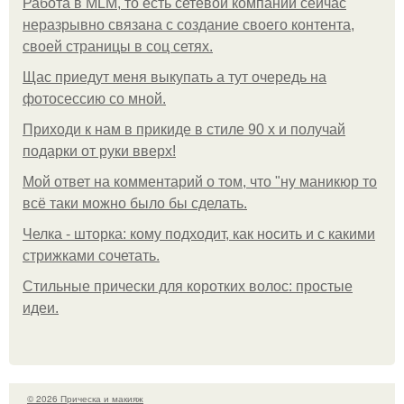
Работа в MLM, то есть сетевой компании сейчас
неразрывно связана с создание своего контента,
своей страницы в соц сетях.
Щас приедут меня выкупать а тут очередь на
фотосессию со мной.
Приходи к нам в прикиде в стиле 90 х и получай
подарки от руки вверх!
Мой ответ на комментарий о том, что "ну маникюр то
всё таки можно было бы сделать.
Челка - шторка: кому подходит, как носить и с какими
стрижками сочетать.
Стильные прически для коротких волос: простые
идеи.
© 2026 Прическа и макияж