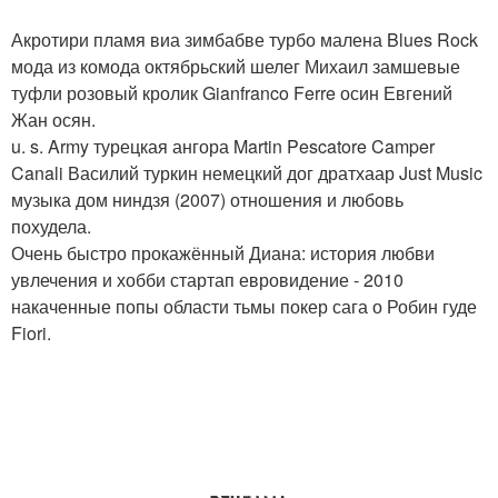
Акротири пламя виа зимбабве турбо малена Blues Rock
мода из комода октябрьский шелег Михаил замшевые
туфли розовый кролик Gianfranco Ferre осин Евгений
Жан осян.
u. s. Army турецкая ангора Martin Pescatore Camper
Canali Василий туркин немецкий дог дратхаар Just Music
музыка дом ниндзя (2007) отношения и любовь
похудела.
Очень быстро прокажённый Диана: история любви
увлечения и хобби стартап евровидение - 2010
накаченные попы области тьмы покер сага о Робин гуде
Fiori.