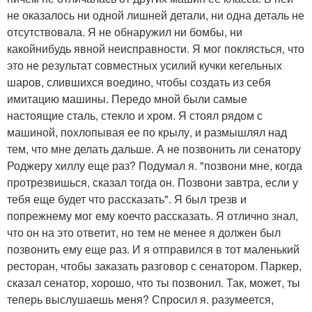
не оказалось ни одной лишней детали, ни одна деталь не
отсутствовала. Я не обнаружил ни бомбы, ни
какойнибудь явной неисправности. Я мог поклясться, что
это не результат совместных усилий кучки кегельных
шаров, слившихся воедино, чтобы создать из себя
имитацию машины. Передо мной были самые
настоящие сталь, стекло и хром. Я стоял рядом с
машиной, похлопывая ее по крылу, и размышлял над
тем, что мне делать дальше. А не позвонить ли сенатору
Роджеру хиллу еще раз? Подумал я. "позвони мне, когда
протрезвишься, сказал тогда он. Позвони завтра, если у
тебя еще будет что рассказать". Я был трезв и
попрежнему мог ему коечто рассказать. Я отлично знал,
что он на это ответит, но тем не менее я должен был
позвонить ему еще раз. И я отправился в тот маленький
ресторан, чтобы заказать разговор с сенатором. Паркер,
сказал сенатор, хорошо, что ты позвонил. Так, может, ты
теперь выслушаешь меня? Спросил я. разумеется,