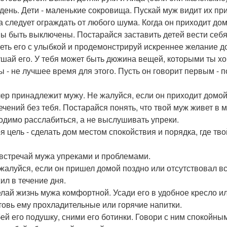
день. Дети - маленькие сокровища. Пускай муж видит их при
а следует ограждать от любого шума. Когда он приходит до
ы быть выключены. Постарайся заставить детей вести себя 
реть его с улыбкой и продемонстрируй искреннее желание д
ушай его. У тебя может быть дюжина вещей, которыми ты хо
ы - не лучшее время для этого. Пусть он говорит первым - 
чер принадлежит мужу. Не жалуйся, если он приходит домой 
ечений без тебя. Постарайся понять, что твой муж живет в
одимо расслабиться, а не выслушивать упреки.
оя цель - сделать дом местом спокойствия и порядка, где тв
 встречай мужа упреками и проблемами.
 жалуйся, если он пришел домой поздно или отсутствовал вс
ил в течение дня.
елай жизнь мужа комфортной. Усади его в удобное кресло и
товь ему прохладительные или горячие напитки.
бей его подушку, сними его ботинки. Говори с ним спокойны