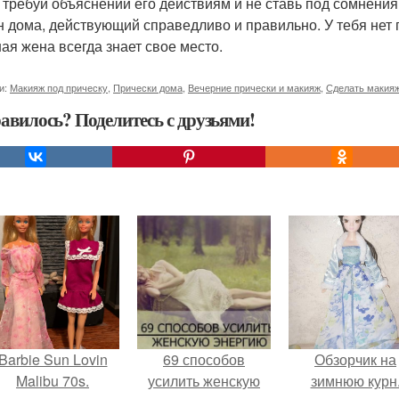
е требуй объяснений его действиям и не ставь под сомнения 
н дома, действующий справедливо и правильно. У тебя нет 
ая жена всегда знает свое место.
и:
Макияж под прическу
,
Прически дома
,
Вечерние прически и макияж
,
Сделать макияж
авилось? Поделитесь с друзьями!
Barbie Sun Lovin
69 способов
Обзорчик на
Malibu 70s.
усилить женскую
зимнюю курн