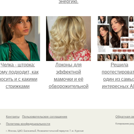
энергию.
Челка - шторка:
Локоны для
Решила
ому подходит, как
эффектной
протестирова
носить и с какими
мамочки и её
один из самы
стрижками
обворожительной
интересных AI
сочетать.
дочурки.
промтов для бь
- анализа.
Контакты
Пользовательское соглашение
Обратная св
Политика конфидециальности
а
Копирование раз
г. Москва, ЦАО, Басманный, Яковоапостольский переулок 7, м. Курская