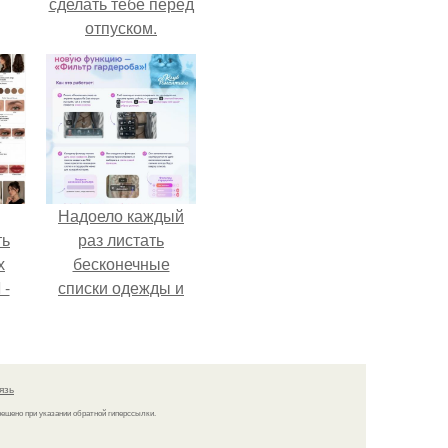
сделать тебе перед
отпуском.
Надоело каждый
ть
раз листать
х
бесконечные
 -
списки одежды и
юти
заново собирать
любимый лук по
кусочкам?
язь
решено при указании обратной гиперссылки.