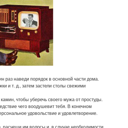
н раз наведи порядок в основной части дома.
ки и т. д., затем застели столы свежими
камин, чтобы уберечь своего мужа от простуды.
ледствие чего воодушевит тебя. В конечном
ерсональное удовольствие и удовлетворение.
), расчеши им волосы и, в случае необходимости,