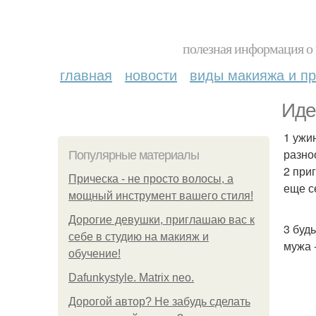
полезная информация о 
главная
новости
виды макияжа и пр
Иде
1 ужи
разно
Популярные материалы
2 при
Прическа - не просто волосы, а
еще с
мощный инструмент вашего стиля!
Дорогие девушки, приглашаю вас к
3 буд
себе в студию на макияж и
мужа 
обучение!
Dafunkystyle. Matrix neo.
Дорогой автор? Не забудь сделать