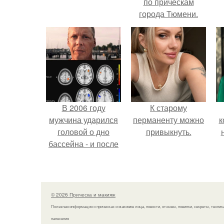
по прическам
города Тюмени.
В 2006 году
К старому
мужчина ударился
перманенту можно
к
головой о дно
привыкнуть.
бассейна - и после
этого его жизнь
изменилась самым
странным образом.
© 2026 Прическа и макияж
Полезная информация о прическах и макияже лица, новости, отзывы, новинки, секреты, техник
нанесения