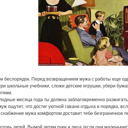
ри беспорядок. Перед возвращением мужа с работы еще оди
ери школьные учебники, сложи детские игрушки, убери бумаж
ртями.
олодные месяца года ты должна заблаговременно разжигать 
муж ощутит, что достиг уютной гавани отдыха и порядка, вс
, снабжение мужа комфортом доставит тебе безграничное п
готовь детей. Вымой детям руки и лица (если они маленькие