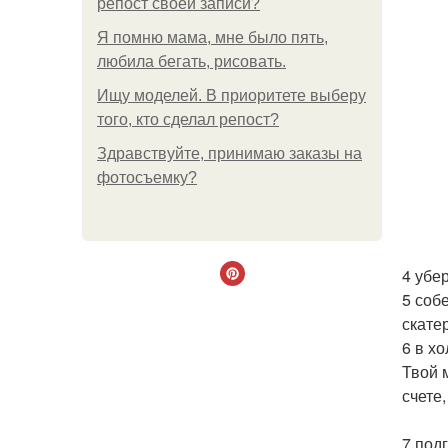
репост своей записи?
Я помню мама, мне было пять,
любила бегать, рисовать.
Ищу моделей. В приоритете выберу
того, кто сделал репост?
Здравствуйте, принимаю заказы на
фотосъемку?
4 убе
5 соб
скате
6 в х
Твой 
счете
7 под