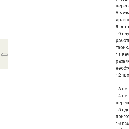
перео
8 муж
должн
9 вст
10 сл
работ
твоих.
⇦
11 ве
развл
необх
12 тв
13 не
14 не
переж
15 сд
приго
16 вз