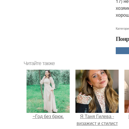
17) н
хозяи
хорош
Категори
Понр
Читайте также
~Год без брюк.
Я Таня Гилева -
визажист и стилист