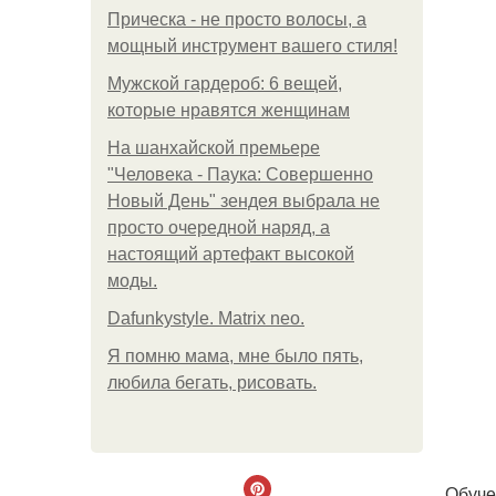
Прическа - не просто волосы, а
мощный инструмент вашего стиля!
Мужской гардероб: 6 вещей,
которые нравятся женщинам
На шанхайской премьере
"Человека - Паука: Совершенно
Новый День" зендея выбрала не
просто очередной наряд, а
настоящий артефакт высокой
моды.
Dafunkystyle. Matrix neo.
Я помню мама, мне было пять,
любила бегать, рисовать.
Обуче