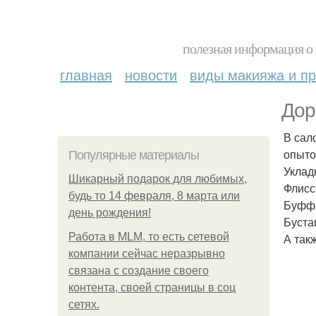
полезная информация о 
главная
новости
виды макияжа и пр
Дор
В сал
опыт
Популярные материалы
Уклад
Шикарный подарок для любимых,
Флисси
будь то 14 февраля, 8 марта или
Буффа
день рождения!
Бустап
Работа в MLM, то есть сетевой
А так
компании сейчас неразрывно
связана с создание своего
контента, своей страницы в соц
сетях.