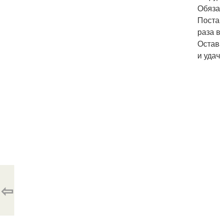
Обяза
Поста
раза 
Остав
и уда
⇦