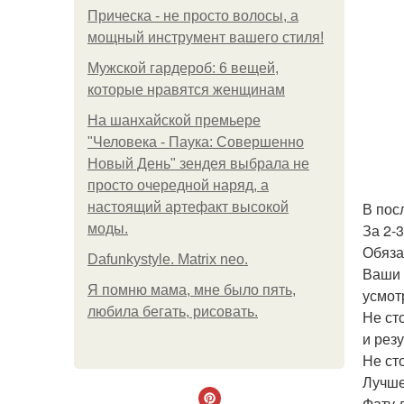
Прическа - не просто волосы, а
мощный инструмент вашего стиля!
Мужской гардероб: 6 вещей,
которые нравятся женщинам
На шанхайской премьере
"Человека - Паука: Совершенно
Новый День" зендея выбрала не
просто очередной наряд, а
В пос
настоящий артефакт высокой
За 2-
моды.
Обяза
Dafunkystyle. Matrix neo.
Ваши 
Я помню мама, мне было пять,
усмот
любила бегать, рисовать.
Не ст
и рез
Не ст
Лучше
Фату 