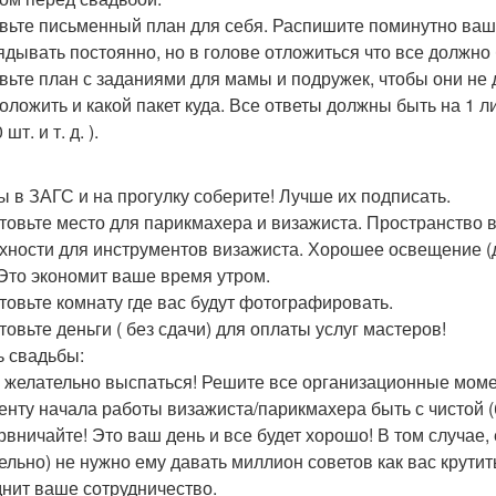
вьте письменный план для себя. Распишите поминутно ваше
ядывать постоянно, но в голове отложиться что все должно 
вьте план с заданиями для мамы и подружек, чтобы они не д
положить и какой пакет куда. Все ответы должны быть на 1 л
шт. и т. д. ).
ы в ЗАГС и на прогулку соберите! Лучше их подписать.
товьте место для парикмахера и визажиста. Пространство в
хности для инструментов визажиста. Хорошее освещение (д
 Это экономит ваше время утром.
товьте комнату где вас будут фотографировать.
товьте деньги ( без сдачи) для оплаты услуг мастеров!
ь свадьбы:
 желательно выспаться! Решите все организационные момен
енту начала работы визажиста/парикмахера быть с чистой (
рвничайте! Это ваш день и все будет хорошо! В том случае, 
ельно) не нужно ему давать миллион советов как вас крутит
днит ваше сотрудничество.