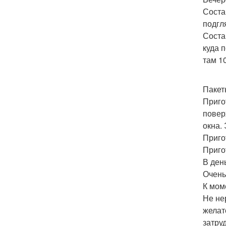
Соста
подгл
Соста
куда 
там 10 
Пакет
Приго
повер
окна.
Приго
Приго
В ден
Очень
К мом
Не не
желат
затру