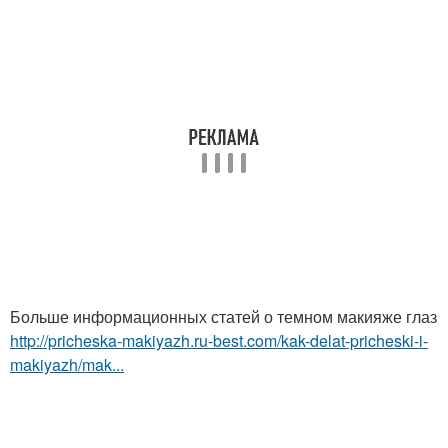
Больше информационных статей о темном макияже глаз
http://pricheska-makiyazh.ru-best.com/kak-delat-pricheski-i-
makiyazh/mak...