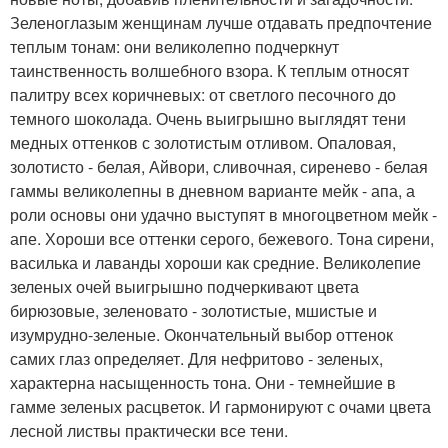
Зеленоглазым женщинам лучше отдавать предпочтение
теплым тонам: они великолепно подчеркнут
таинственность волшебного взора. К теплым относят
палитру всех коричневых: от светлого песочного до
темного шоколада. Очень выигрышно выглядят тени
медных оттенков с золотистым отливом. Опаловая,
золотисто - белая, Айвори, сливочная, сиренево - белая
гаммы великолепны в дневном варианте мейк - апа, а
роли основы они удачно выступят в многоцветном мейк -
апе. Хороши все оттенки серого, бежевого. Тона сирени,
василька и лаванды хороши как средние. Великолепие
зеленых очей выигрышно подчеркивают цвета
бирюзовые, зеленовато - золотистые, мшистые и
изумрудно-зеленые. Окончательный выбор оттенок
самих глаз определяет. Для нефритово - зеленых,
характерна насыщенность тона. Они - темнейшие в
гамме зеленых расцветок. И гармонируют с очами цвета
лесной листвы практически все тени.