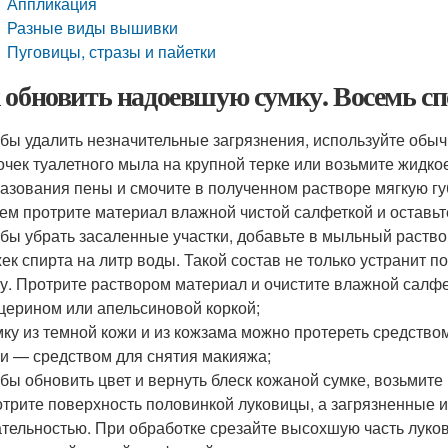
Аппликация
Разные виды вышивки
Пуговицы, стразы и пайетки
 обновить надоевшую сумку. Восемь сп
бы удалить незначительные загрязнения, используйте обыч
очек туалетного мыла на крупной терке или возьмите жидко
азования пены и смочите в полученном растворе мягкую губ
ем протрите материал влажной чистой салфеткой и оставьте
бы убрать засаленные участки, добавьте в мыльный раств
ек спирта на литр воды. Такой состав не только устранит по
у. Протрите раствором материал и очистите влажной салф
церином или апельсиновой коркой;
ку из темной кожи и из кожзама можно протереть средством
и — средством для снятия макияжа;
бы обновить цвет и вернуть блеск кожаной сумке, возьмите
трите поверхность половинкой луковицы, а загрязненные и
тельностью. При обработке срезайте высохшую часть луко