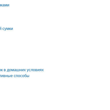
чками
й сумки
ок в домашних условиях
ктивные способы