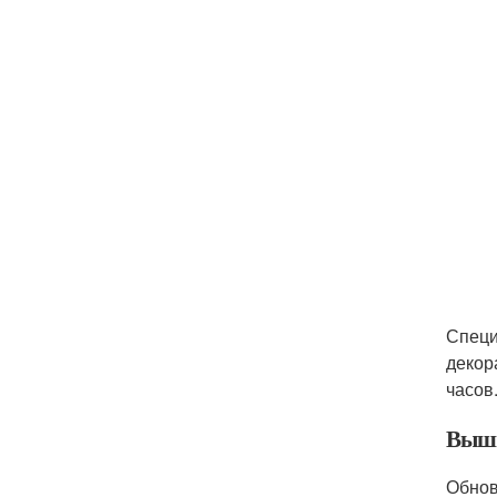
Специ
декор
часов
Выши
Обнов