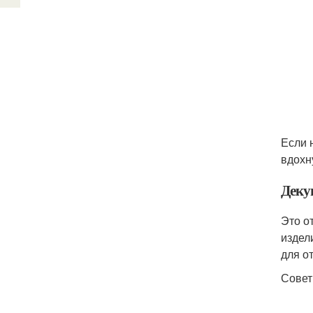
Если 
вдохн
Деку
Это о
издел
для о
Совет