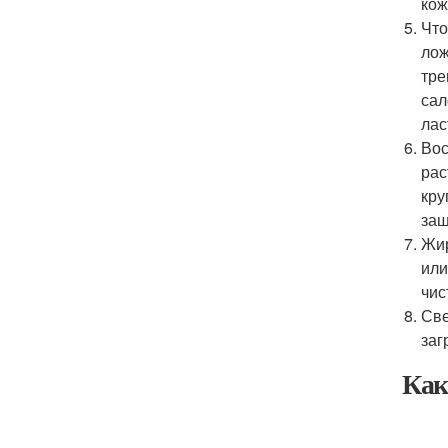
кож
Что
лож
тре
сал
лас
Вос
рас
кру
защ
Жир
или
чис
Све
заг
Как