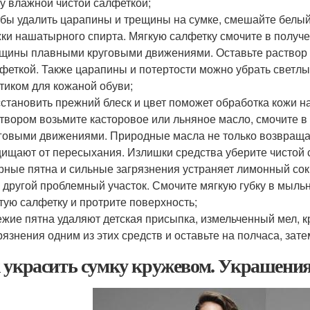
у влажной чистой салфеткой;
бы удалить царапины и трещины на сумке, смешайте белый 
ки нашатырного спирта. Мягкую салфетку смочите в получе
щины плавными круговыми движениями. Оставьте раствор н
феткой. Также царапины и потертости можно убрать свет
тиком для кожаной обуви;
становить прежний блеск и цвет поможет обработка кожи 
твором возьмите касторовое или льняное масло, смочите в
говыми движениями. Природные масла не только возвращаю
ищают от пересыхания. Излишки средства уберите чистой 
ные пятна и сильные загрязнения устраняет лимонный сок.
 другой проблемный участок. Смочите мягкую губку в мыль
тую салфетку и протрите поверхность;
жие пятна удаляют детская присыпка, измельченный мел, к
рязнения одним из этих средств и оставьте на полчаса, зате
 украсить сумку кружевом. Украшения