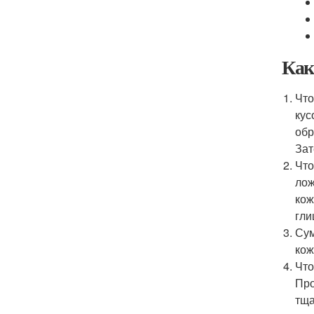
Как
Что
кус
обр
Зат
Что
лож
кож
гли
Сум
кож
Что
Про
тща