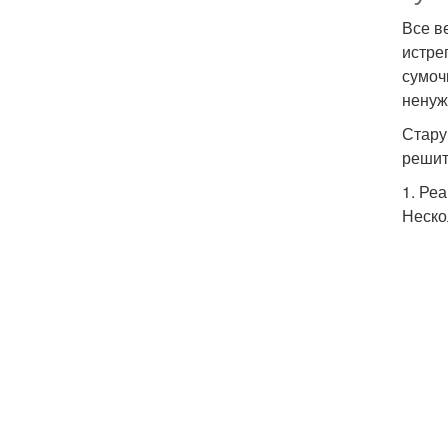
Все в
истре
сумоч
ненуж
Стару
решит
1. Ре
Неско