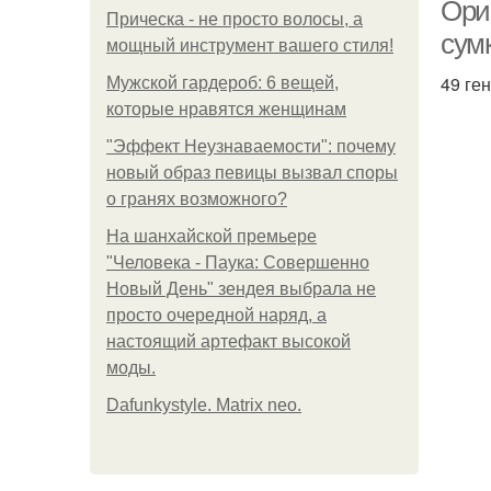
Ори
Прическа - не просто волосы, а
сум
мощный инструмент вашего стиля!
49 ге
Мужской гардероб: 6 вещей,
которые нравятся женщинам
"Эффект Неузнаваемости": почему
новый образ певицы вызвал споры
о гранях возможного?
На шанхайской премьере
"Человека - Паука: Совершенно
Новый День" зендея выбрала не
просто очередной наряд, а
настоящий артефакт высокой
моды.
Dafunkystyle. Matrix neo.