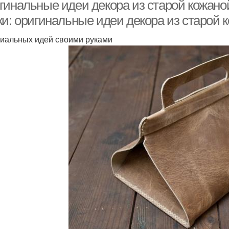
инструментов
гинальные идеи декора из старой кожаной
ки: оригинальные идеи декора из старой 
ниальных идей своими руками
Су
Замшевые сумки
Сумка при помощи
Скучная сумка