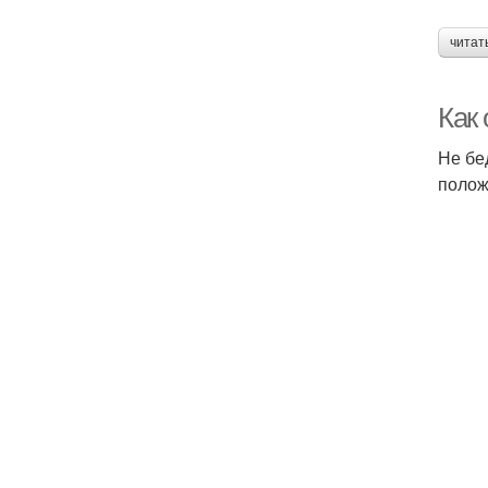
читат
Как 
Не бе
полож