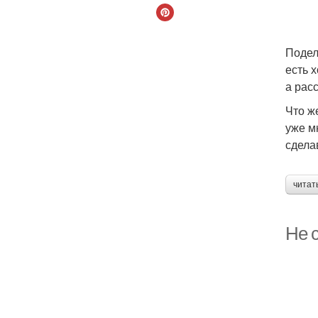
Подел
есть 
а рас
Что ж
уже м
сдела
читат
Не 