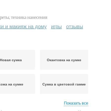
реты, техника нанесения
ки и макияж на дому
игры
отзывы
Новая сумка
Окантовка на сумке
Кожа на сумке
Сумка в цветовой гамме
Показать все
мки в домашних
Замшевая сумка