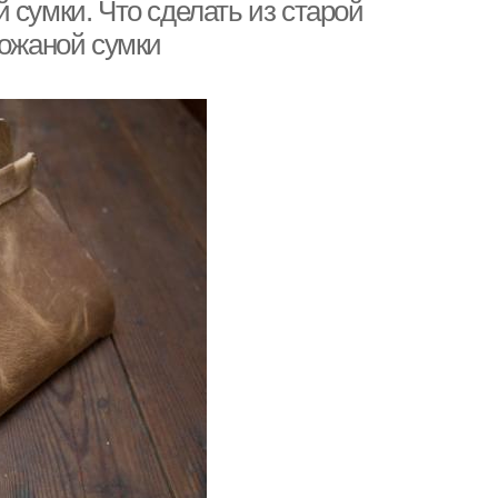
условиях
 сумки. Что сделать из старой
кожаной сумки
мка с меховой
Аппликация на сумку
отделкой