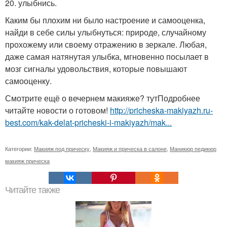
20. улыбнись.
Каким бы плохим ни было настроение и самооценка,
найди в себе силы улыбнуться: природе, случайному
прохожему или своему отражению в зеркале. Любая,
даже самая натянутая улыбка, мгновенно посылает в
мозг сигналы удовольствия, которые повышают
самооценку.
Смотрите ещё о вечернем макияже? тутПодробнее
читайте новости о готовом!
http://pricheska-makiyazh.ru-
best.com/kak-delat-pricheski-i-makiyazh/mak...
Категории:
Макияж под прическу
,
Макияж и прическа в салоне
,
Маникюр педикюр
макияж прическа
Читайте также