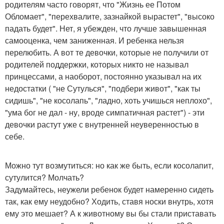
родителям часто говорят, что "Жизнь ее Потом
Обломает", "перехвалите, зазнайкой вырастет", "высоко
падать будет". Нет, я убежден, что лучше завышенная
самооценка, чем заниженная. И ребенка нельзя
перелюбить. А вот те девочки, которые не получили от
родителей поддержки, которых никто не называл
принцессами, а наоборот, постоянно указывал на их
недостатки ( "не Сутулься", "подбери живот", "как ты
сидишь", "не косолапь", "ладно, хоть учишься неплохо",
"ума бог не дал - ну, вроде симпатичная растет") - эти
девочки растут уже с внутренней неуверенностью в
себе.
Можно тут возмутиться: но как же быть, если косолапит,
сутулится? Молчать?
Задумайтесь, неужели ребенок будет намеренно сидеть
так, как ему неудобно? Ходить, ставя носки внутрь, хотя
ему это мешает? А к животному вы бы стали приставать