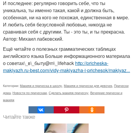
И последнее: регулярно говорить себе, что ты
уникальна, ты именно такая, какой и должна быть,
особенная, ни на кого не похожая, единственная в мире.
И любить себя безусловной любовью, никогда не
сравнивая себя с другими. Ты - это ты, и ты прекрасна.
Автор: Михаил лабковский.
Ещё читайте о полезных грамматических таблицах
английского языка Больше информационного материала
о советах\_в\_быту@m\_lifehack
http://pricheska-
makiyazh.ru-best.com/vidy-makiyazha-i-prichesok/makiyaz...
Категории:
Макияж и прическа в школу
,
Макияж и прически для девочек
,
Прически
дома
,
Новости по прическам
,
Сделать макияж прическу
,
Вечерние прически и
макияж
Читайте также