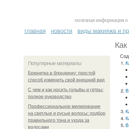
полезная информация о 
главная
новости
виды макияжа и пр
Как
Сод
К
Популярные материалы
Брюнетка в блондинку: простой
способ изменить свой внешний вид
С чем и как носить гольфы и гетры:
В
полное руководство
Профессиональное мелирование
К
на светлые и русые волосы: подбор
К
правильного тона и ухода за
В
волосами