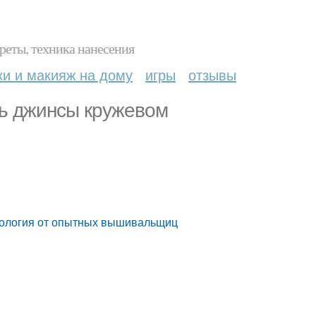
реты, техника нанесения
ки и макияж на дому
игры
отзывы
ть джинсы кружевом
нология от опытных вышивальщиц