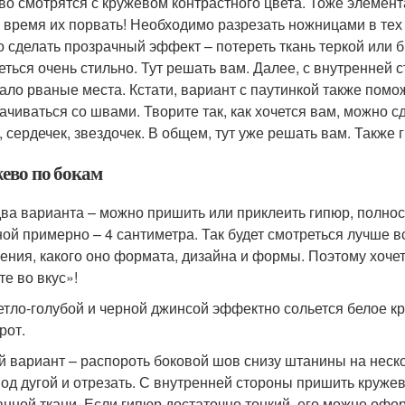
во смотрятся с кружевом контрастного цвета. Тоже элемент
 время их порвать! Необходимо разрезать ножницами в тех 
 сделать прозрачный эффект – потереть ткань теркой или б
еться очень стильно. Тут решать вам. Далее, с внутренней
ало рваные места. Кстати, вариант с паутинкой также помож
ачиваться со швами. Творите так, как хочется вам, можно с
, сердечек, звездочек. В общем, тут уже решать вам. Также 
ево по бокам
два варианта – можно пришить или приклеить гипюр, полнос
ой примерно – 4 сантиметра. Так будет смотреться лучше все
ения, какого оно формата, дизайна и формы. Поэтому хочет
те во вкус»!
етло-голубой и черной джинсой эффектно сольется белое кр
рот.
й вариант – распороть боковой шов снизу штанины на неск
под дугой и отрезать. С внутренней стороны пришить кружев
анной ткани. Если гипюр достаточно тонкий, его можно офо