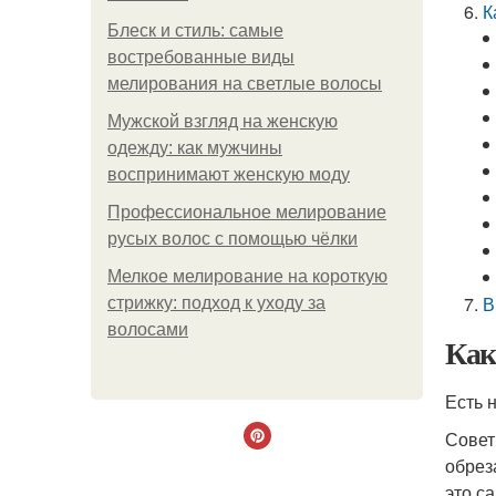
К
Блеск и стиль: самые
востребованные виды
мелирования на светлые волосы
Мужской взгляд на женскую
одежду: как мужчины
воспринимают женскую моду
Профессиональное мелирование
русых волос с помощью чёлки
Мелкое мелирование на короткую
В
стрижку: подход к уходу за
волосами
Как
Есть 
Совет
обрез
это са