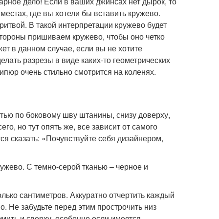
арное дело! Если в ваших джинсах нет дырок, то
местах, где вы хотели бы вставить кружево.
ритвой. В такой интерпретации кружево будет
 стороны пришиваем кружево, чтобы оно четко
ет в данном случае, если вы не хотите
делать разрезы в виде каких-то геометрических
гипюр очень стильно смотрится на коленях.
тью по боковому шву штанины, снизу доверху,
го, но тут опять же, все зависит от самого
ся сказать: «Почувствуйте себя дизайнером,
ужево. С темно-серой тканью – черное и
олько сантиметров. Аккуратно отчертить каждый
о. Не забудьте перед этим прострочить низ
рмить и сверху, особенно если имеется