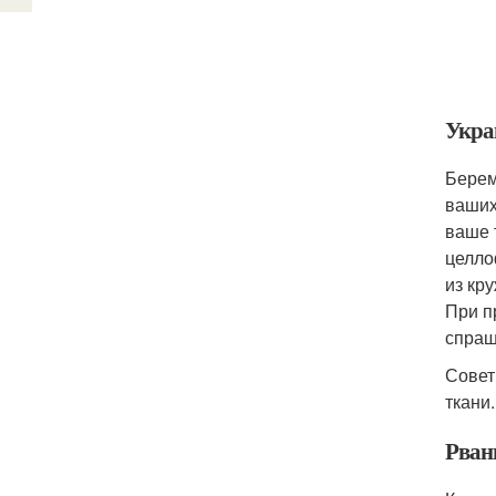
Укра
Берем
ваших
ваше 
целло
из кр
При п
спраш
Совет
ткани
Рван