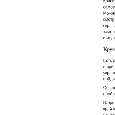
Краси
самое
Можно
смотр
скрыв
замор
фигур
Круж
Есть 
ширин
украш
войди
Со св
наобо
Второ
край 
отрез