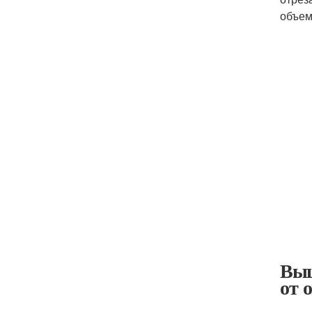
объем
Выш
от 