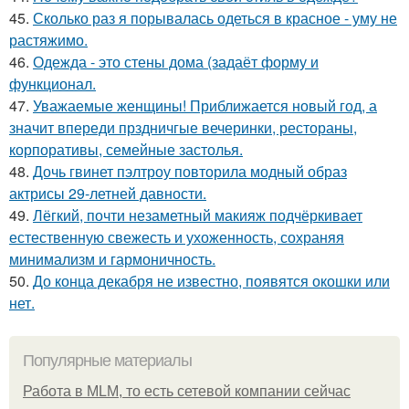
45.
Сколько раз я порывалась одеться в красное - уму не
растяжимо.
46.
Одежда - это стены дома (задаёт форму и
функционал.
47.
Уважаемые женщины! Приближается новый год, а
значит впереди прздничгые вечеринки, рестораны,
корпоративы, семейные застолья.
48.
Дочь гвинет пэлтроу повторила модный образ
актрисы 29-летней давности.
49.
Лёгкий, почти незаметный макияж подчёркивает
естественную свежесть и ухоженность, сохраняя
минимализм и гармоничность.
50.
До конца декабря не известно, появятся окошки или
нет.
Популярные материалы
Работа в MLM, то есть сетевой компании сейчас