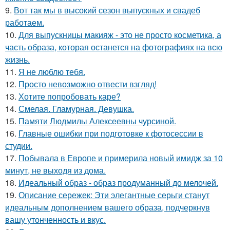
9.
Вот так мы в высокий сезон выпускных и свадеб
работаем.
10.
Для выпускницы макияж - это не просто косметика, а
часть образа, которая останется на фотографиях на всю
жизнь.
11.
Я не люблю тебя.
12.
Просто невозможно отвести взгляд!
13.
Хотите попробовать каре?
14.
Смелая. Гламурная. Девушка.
15.
Памяти Людмилы Алексеевны чурсиной.
16.
Главные ошибки при подготовке к фотосессии в
студии.
17.
Побывала в Европе и примерила новый имидж за 10
минут, не выходя из дома.
18.
Идеальный образ - образ продуманный до мелочей.
19.
Описание сережек: Эти элегантные серьги станут
идеальным дополнением вашего образа, подчеркнув
вашу утонченность и вкус.