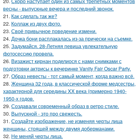
20.
Скоро наступает один из самых трепетных моментов
весны - выпускные вечера и последний звонок.
21.
Как сделать так же?
22.
Коллаж из двух фото.
23.
Своё привычное поведение измени.
24.
Дочка бони расплакалась из-за прически на съемке.
25.
Задумайся. 28-Летняя певица увлекательную
фотосессию провела.
26.
Визажист кирнан поделиося с нами снимками с
подготовки актрисы к вечеринке Vanity Fair Oscar Party.
27.
Образ невесты - тот самый момент, когда важно всё.
28.
Женщина 32 года, в классической форме медсестры,
характерной для середины XX века (примерно 1940-
1950-х годов.
29.
Создавали современный образ в ретро стиле.
30.
Выпускной - это про свежесть.
31.
Создайте изображение, не изменяя черты лица
женщины, стоящей между двумя доберманами.
32.
Не меняй черты лица.