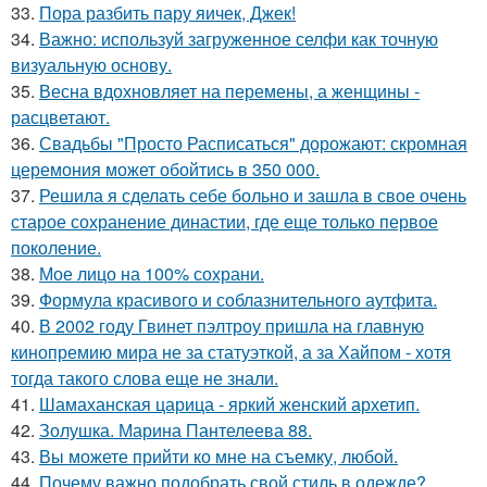
33.
Пора разбить пару яичек, Джек!
34.
Важно: используй загруженное селфи как точную
визуальную основу.
35.
Весна вдохновляет на перемены, а женщины -
расцветают.
36.
Свадьбы "Просто Расписаться" дорожают: скромная
церемония может обойтись в 350 000.
37.
Решила я сделать себе больно и зашла в свое очень
старое сохранение династии, где еще только первое
поколение.
38.
Мое лицо на 100% сохрани.
39.
Формула красивого и соблазнительного аутфита.
40.
В 2002 году Гвинет пэлтроу пришла на главную
кинопремию мира не за статуэткой, а за Хайпом - хотя
тогда такого слова еще не знали.
41.
Шамаханская царица - яркий женский архетип.
42.
Золушка. Марина Пантелеева 88.
43.
Вы можете прийти ко мне на съемку, любой.
44.
Почему важно подобрать свой стиль в одежде?