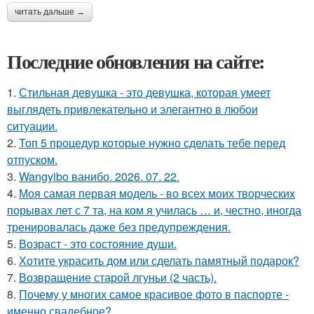
читать дальше →
Последние обновления на сайте:
1.
Стильная девушка - это девушка, которая умеет
выглядеть привлекательно и элегантно в любои
ситуации.
2.
Топ 5 процедур которые нужно сделать тебе перед
отпуском.
3.
Wangyibo ванибо. 2026. 07. 22.
4.
Моя самая первая модель - во всех моих творческих
порывах лет с 7 та, на ком я училась … и, честно, иногда
тренировалась даже без предупреждения.
5.
Возраст - это состояние души.
6.
Хотите украсить дом или сделать памятный подарок?
7.
Возвращение старой лгуньи (2 часть).
8.
Почему у многих самое красивое фото в паспорте -
именно свадебное?