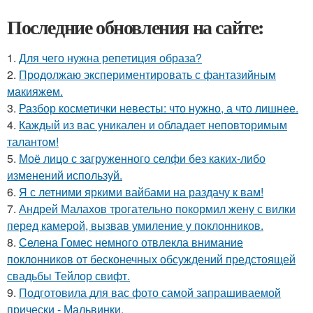
Последние обновления на сайте:
1.
Для чего нужна репетиция образа?
2.
Продолжаю экспериментировать с фантазийным
макияжем.
3.
Разбор косметички невесты: что нужно, а что лишнее.
4.
Каждый из вас уникален и обладает неповторимым
талантом!
5.
Моё лицо с загруженного селфи без каких-либо
изменений используй.
6.
Я с летними яркими вайбами на раздачу к вам!
7.
Андрей Малахов трогательно покормил жену с вилки
перед камерой, вызвав умиление у поклонников.
8.
Селена Гомес немного отвлекла внимание
поклонников от бесконечных обсуждений предстоящей
свадьбы Тейлор свифт.
9.
Подготовила для вас фото самой запрашиваемой
прически - Мальвинки.