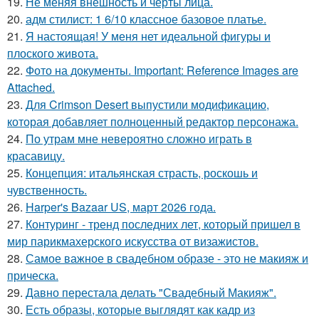
19.
Не меняя внешность и черты лица.
20.
адм стилист: 1 6/10 классное базовое платье.
21.
Я настоящая! У меня нет идеальной фигуры и
плоского живота.
22.
Фото на документы. Important: Reference Images are
Attached.
23.
Для Crimson Desert выпустили модификацию,
которая добавляет полноценный редактор персонажа.
24.
По утрам мне невероятно сложно играть в
красавицу.
25.
Концепция: итальянская страсть, роскошь и
чувственность.
26.
Harper's Bazaar US, март 2026 года.
27.
Контуринг - тренд последних лет, который пришел в
мир парикмахерского искусства от визажистов.
28.
Самое важное в свадебном образе - это не макияж и
прическа.
29.
Давно перестала делать "Свадебный Макияж".
30.
Есть образы, которые выглядят как кадр из