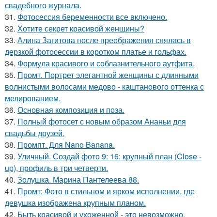
свадебного журнала.
31.
Фотосессия беременности все включено.
32.
Хотите секрет красивой женщины?
33.
Алина Загитова после преображения снялась в
дерзкой фотосессии в коротком платье и гольфах.
34.
Формула красивого и соблазнительного аутфита.
35.
Промт. Портрет элегантной женщины с длинными
волнистыми волосами медово - каштанового оттенка с
мелированием.
36.
Основная композиция и поза.
37.
Полный фотосет с новым образом Ананьи для
свадьбы друзей.
38.
Промпт. Для Nano Banana.
39.
Уличный. Создай фото 9: 16: крупный план (Close -
up), профиль в три четверти.
40.
Золушка. Марина Пантелеева 88.
41.
Промт: Фото в стильном и ярком исполнении, где
девушка изображена крупным планом.
42.
Быть красивой и ухоженной - это невозможно.