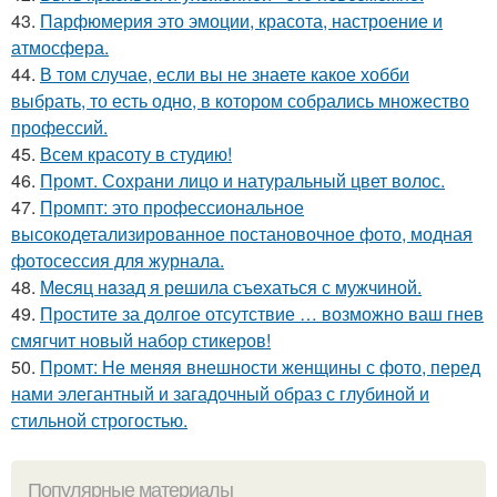
43.
Парфюмерия это эмоции, красота, настроение и
атмосфера.
44.
В том случае, если вы не знаете какое хобби
выбрать, то есть одно, в котором собрались множество
профессий.
45.
Всем красоту в студию!
46.
Промт. Сохрани лицо и натуральный цвет волос.
47.
Промпт: это профессиональное
высокодетализированное постановочное фото, модная
фотосессия для журнала.
48.
Мeсяц нaзад я рeшила съeхаться с мужчиной.
49.
Простите за долгое отсутствие … возможно ваш гнев
смягчит новый набор стикеров!
50.
Промт: Не меняя внешности женщины с фото, перед
нами элегантный и загадочный образ с глубиной и
стильной строгостью.
Популярные материалы